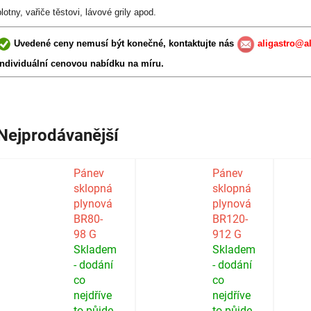
plotny, vařiče těstovi, lávové grily apod.
Uvedené ceny nemusí být konečné, kontaktujte nás
aligastro@al
individuální cenovou nabídku na míru.
Nejprodávanější
Pánev
Pánev
sklopná
sklopná
plynová
plynová
BR80-
BR120-
98 G
912 G
Skladem
Skladem
- dodání
- dodání
co
co
nejdříve
nejdříve
to půjde
to půjde