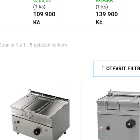
(1 ks)
(1 ks)
109 900
139 900
Kč
Kč
Stránka
1
z
1
-
5
položek celkem
OTEVŘÍT FILT
V
ý
p
s
p
r