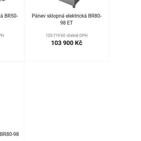
ů
ká BR50-
Pánev sklopná elektrická BR80-
98 ET
PH
125 719 Kč včetně DPH
103 900 Kč
 BR80-98