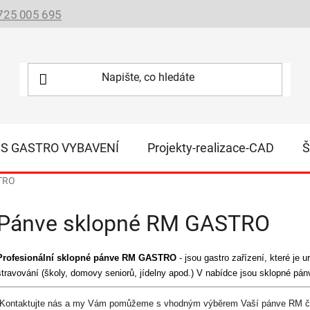
725 005 695
IS GASTRO VYBAVENÍ
Projekty-realizace-CAD
Š
TRO
Pánve sklopné RM GASTRO
Profesionální sklopné pánve RM GASTRO
- jsou gastro zařízení, které j
stravování (školy, domovy seniorů, jídelny apod.) V nabídce jsou sklopné pán
Kontaktujte nás a my Vám pomůžeme s vhodným výběrem Vaší pánve RM či va