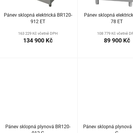
o
d
Pánev sklopná elektrická BR120-
Pánev sklopná elektric
u
912 ET
78 ET
k
t
163 229 Kč včetně DPH
108 779 Kč včetně D
134 900 Kč
89 900 Kč
ů
Pánev sklopná plynová BR120-
Pánev sklopná plynová