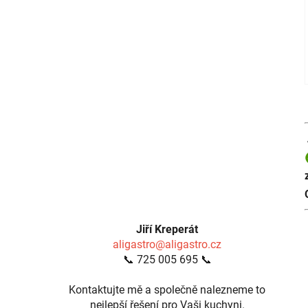
Jiří Kreperát
aligastro@aligastro.cz
📞 725 005 695 📞
Kontaktujte mě a společně nalezneme to
nejlepší řešení pro Vaši kuchyni.