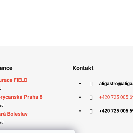
ý
p
i
s
u
rence
Kontakt
urace FIELD
aligastro
@
aliga
0
rycanská Praha 8
+420 725 005 6
20
+420 725 005 6
rá Boleslav
20