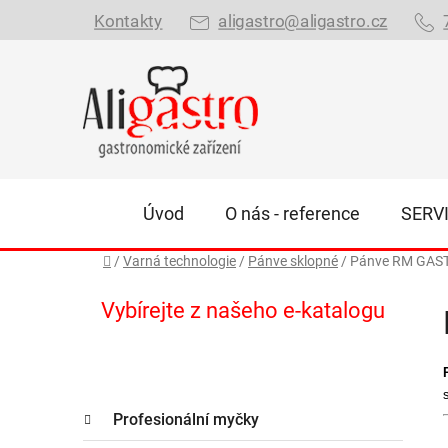
Přejít
Kontakty
aligastro@aligastro.cz
na
obsah
Úvod
O nás - reference
SERV
Domů
/
Varná technologie
/
Pánve sklopné
/
Pánve RM GAS
P
Vybírejte z našeho e-katalogu
o
s
t
K
r
Přeskočit
Profesionální myčky
a
kategorie
a