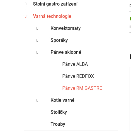
t
n
Stolní gastro zařízení
e
n
g
Varná technologie
í
o
p
r
Konvektomaty
i
a
e
Sporáky
n
e
Pánve sklopné
l
Pánve ALBA
Pánve REDFOX
Pánve RM GASTRO
Kotle varné
Stoličky
Trouby