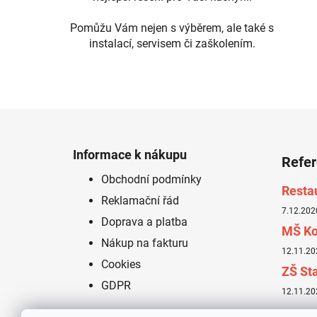
Pomůžu Vám nejen s výběrem, ale také s
instalací, servisem či zaškolením.
Z
á
Informace k nákupu
Refe
p
Obchodní podmínky
a
Resta
Reklamační řád
t
7.12.202
í
Doprava a platba
MŠ Ko
Nákup na fakturu
12.11.20
Cookies
ZŠ Sta
GDPR
12.11.20