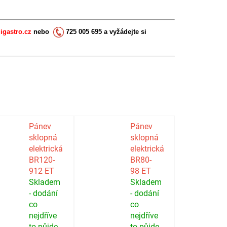
igastro.cz
nebo
725 005 695 a vyžádejte si
Pánev
Pánev
sklopná
sklopná
elektrická
elektrická
BR120-
BR80-
912 ET
98 ET
Skladem
Skladem
- dodání
- dodání
co
co
nejdříve
nejdříve
to půjde
to půjde