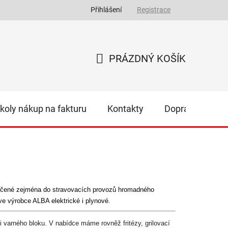
Přihlášení
Registrace
PRÁZDNÝ KOŠÍK
NÁKUPNÍ
KOŠÍK
koly nákup na fakturu
Kontakty
Doprava
Z
e určené zejména do stravovacích provozů hromadného
ve výrobce ALBA elektrické i plynové.
rného bloku. V nabídce máme rovněž fritézy, grilovací