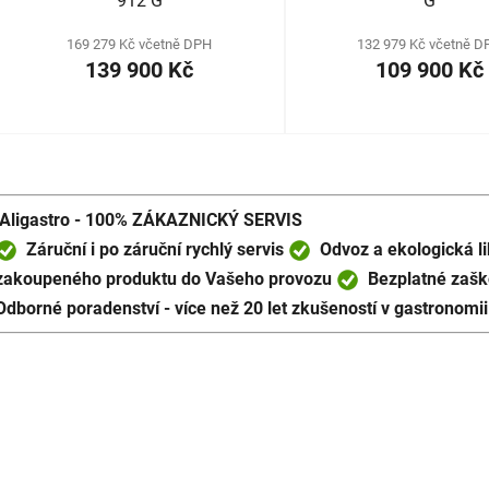
912 G
G
169 279 Kč včetně DPH
132 979 Kč včetně D
139 900 Kč
109 900 Kč
O
v
l
Aligastro - 100% ZÁKAZNICKÝ SERVIS
á
Záruční i po záruční rychlý servis
Odvoz a ekologická li
d
zakoupeného produktu do Vašeho provozu
Bezplatné zaško
a
Odborné poradenství - více než 20 let zkušeností v gastronomii
c
í
p
r
v
k
y
v