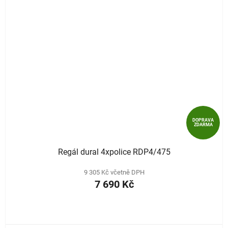
DOPRAVA
ZDARMA
Regál dural 4xpolice RDP4/475
9 305 Kč včetně DPH
7 690 Kč