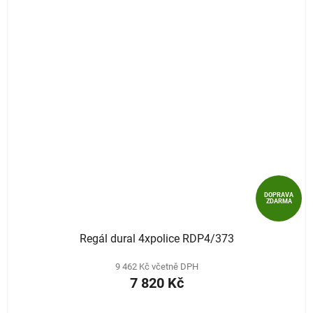
DOPRAVA
ZDARMA
Regál dural 4xpolice RDP4/373
9 462 Kč včetně DPH
7 820 Kč