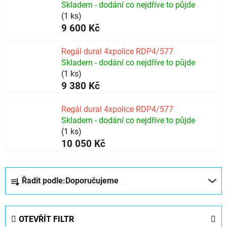
Skladem - dodání co nejdříve to půjde
(1 ks)
9 600 Kč
Regál dural 4xpolice RDP4/577
Skladem - dodání co nejdříve to půjde
(1 ks)
9 380 Kč
Regál dural 4xpolice RDP4/577
Skladem - dodání co nejdříve to půjde
(1 ks)
10 050 Kč
Ř
Řadit podle:
Doporučujeme
a
z
e
OTEVŘÍT FILTR
n