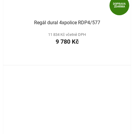
DOPRAVA
ZDARMA
Regál dural 4xpolice RDP4/577
11 834 Kč včetně DPH
9 780 Kč