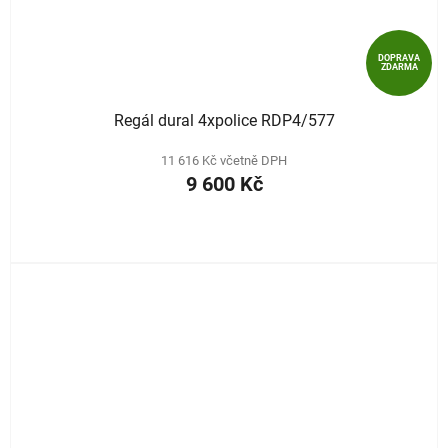
DOPRAVA
ZDARMA
Regál dural 4xpolice RDP4/577
11 616 Kč včetně DPH
9 600 Kč