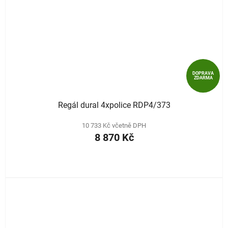
DOPRAVA
ZDARMA
Regál dural 4xpolice RDP4/373
10 733 Kč včetně DPH
8 870 Kč