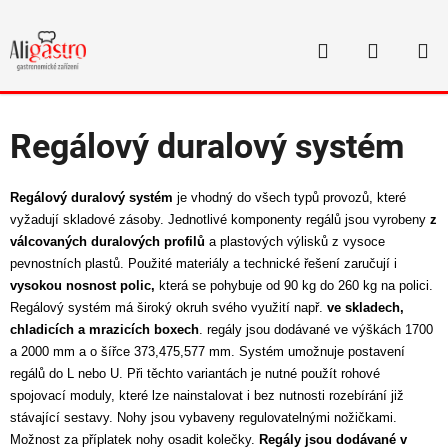
Přejít
na
Hledat
NÁKUP
obsah
Domů
/
Duralové regály
KOŠÍK
Regálový duralový systém
Regálový duralový systém
je vhodný do všech typů provozů, které
vyžadují skladové zásoby. Jednotlivé komponenty regálů jsou vyrobeny
z
válcovaných duralových profilů
a plastových výlisků z vysoce
pevnostních plastů. Použité materiály a technické řešení zaručují i
vysokou nosnost polic,
která se pohybuje od 90 kg do 260 kg na polici.
Regálový systém má široký okruh svého využití např.
ve skladech,
chladicích a mrazicích boxech
. regály jsou dodávané ve výškách 1700
a 2000 mm a o šířce 373,475,577 mm. Systém umožnuje postavení
regálů do L nebo U. Při těchto variantách je nutné použít rohové
spojovací moduly, které lze nainstalovat i bez nutnosti rozebírání již
stávající sestavy. Nohy jsou vybaveny regulovatelnými nožičkami.
Možnost za příplatek nohy osadit kolečky.
Regály jsou dodávané v