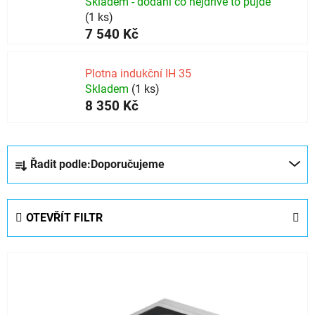
Skladem - dodání co nejdříve to půjde
(1 ks)
7 540 Kč
Plotna indukční IH 35
Skladem
(1 ks)
8 350 Kč
Ř
Řadit podle:
Doporučujeme
a
z
e
OTEVŘÍT FILTR
n
í
V
p
ý
r
p
o