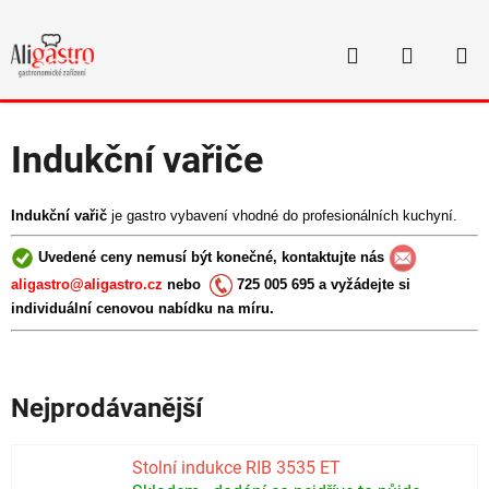
Přejít
na
Hledat
NÁKUP
obsah
Domů
/
Stolní gastro zařízení
/
Indukční vařiče
KOŠÍK
Indukční vařiče
Indukční vařič
je gastro vybavení vhodné do profesionálních kuchyní.
Uvedené ceny nemusí být konečné, kontaktujte nás
aligastro@aligastro.cz
nebo
725 005 695 a vyžádejte si
individuální cenovou nabídku na míru.
Nejprodávanější
Stolní indukce RIB 3535 ET