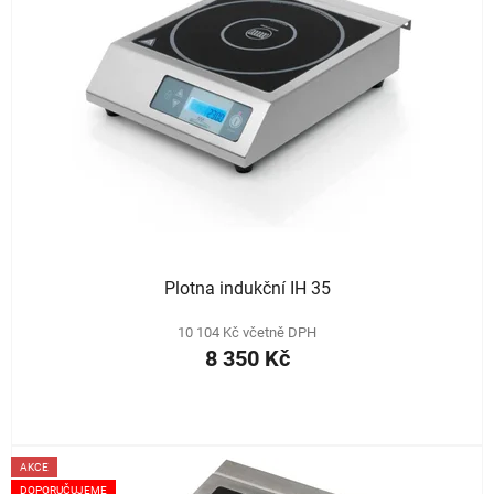
i
d
s
u
p
k
r
t
o
ů
d
u
k
t
ů
Plotna indukční IH 35
10 104 Kč včetně DPH
8 350 Kč
AKCE
DOPORUČUJEME