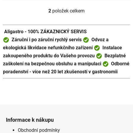
2
položek celkem
O
v
l
Aligastro - 100% ZÁKAZNICKÝ SERVIS
á
d
Záruční i po záruční rychlý servis
Odvoz a
a
ekologická likvidace nefunkčního zařízení
Instalace
c
zakoupeného produktu do Vašeho provozu
Bezplatné
í
zaškolení na bezpečnou obsluhu a manipulaci
Odborné
p
poradenství - více než 20 let zkušeností v gastronomii
r
v
k
y
v
ý
Z
p
á
i
Informace k nákupu
p
s
a
Obchodní podmínky
u