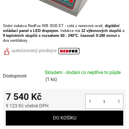
Stolní indukce RedFox RIB 3535 ET -
celá z nerezové oceli,
digitální
ovládací panel s LED dispejem.
Indukce má
12 výkonových stupňů
a
9 teplotních stupňů s
rozsahem 60 - 240°C
,
časovač 0-180 minut
a
dva ventilátory.
autorizovaný prodejce
Skladem - dodání co nejdříve to půjde
Dostupnost
(1 ks)
7 540 Kč
9 123 Kč včetně DPH
Měrná cena:
DO KOŠÍKU