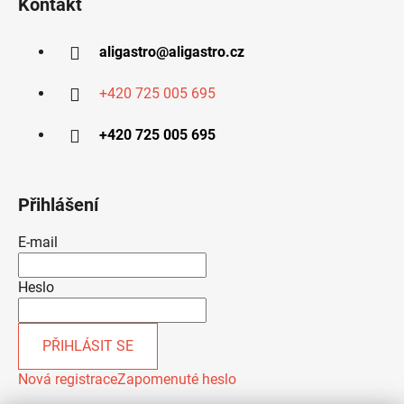
Kontakt
aligastro
@
aligastro.cz
+420 725 005 695
+420 725 005 695
Přihlášení
E-mail
Heslo
PŘIHLÁSIT SE
Nová registrace
Zapomenuté heslo