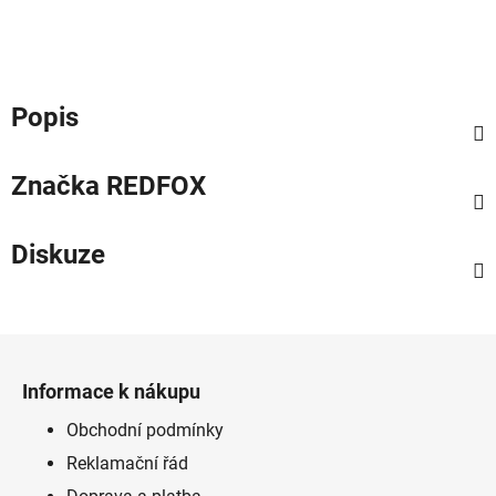
Popis
Značka
REDFOX
Diskuze
Z
á
Informace k nákupu
p
a
Obchodní podmínky
t
Reklamační řád
í