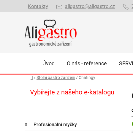
Přejít
Kontakty
aligastro@aligastro.cz
na
obsah
Úvod
O nás - reference
SERV
Domů
/
Stolní gastro zařízení
/
Chafingy
P
Vybírejte z našeho e-katalogu
o
s
t
K
r
Přeskočit
Profesionální myčky
a
kategorie
a