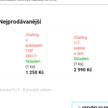
Nejprodávanější
Chafing
Chafing
s
1/1
poklopem
poklop
TOP
a rám
GN1/1
Skladem
Skladem
(1 ks)
(1 ks)
2 990 Kč
1 250 Kč
Stránka
1
z
1
-
2
položek celkem