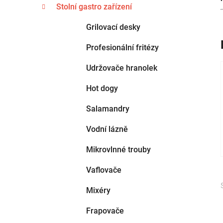
t
n
Stolní gastro zařízení
e
n
g
Grilovací desky
í
o
p
r
Profesionální fritézy
i
a
e
Udržovače hranolek
n
e
Hot dogy
l
Salamandry
Vodní lázně
Mikrovlnné trouby
Vaflovače
Mixéry
Frapovače