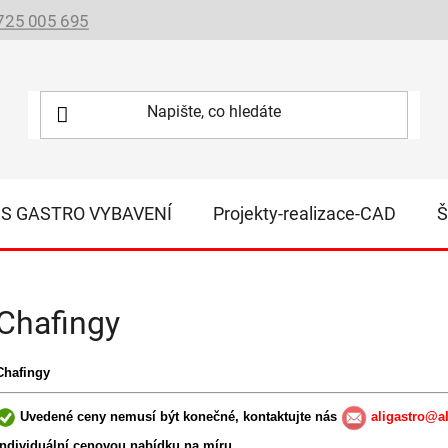
725 005 695
IS GASTRO VYBAVENÍ
Projekty-realizace-CAD
Š
Chafingy
Chafingy
Uvedené ceny nemusí být konečné, kontaktujte nás
aligastro@al
individuální cenovou nabídku na míru.