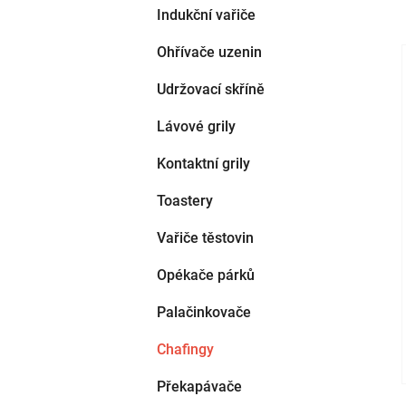
Indukční vařiče
Ohřívače uzenin
Udržovací skříně
i
Lávové grily
Kontaktní grily
Toastery
Vařiče těstovin
Opékače párků
Palačinkovače
Chafingy
Překapávače