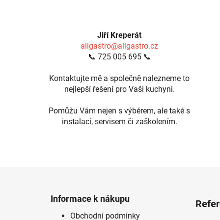
Jiří Kreperát
aligastro@aligastro.cz
📞 725 005 695 📞
Kontaktujte mě a společně nalezneme to
nejlepší řešení pro Vaši kuchyni.
Pomůžu Vám nejen s výběrem, ale také s
instalací, servisem či zaškolením.
Z
á
Informace k nákupu
Refe
p
Obchodní podmínky