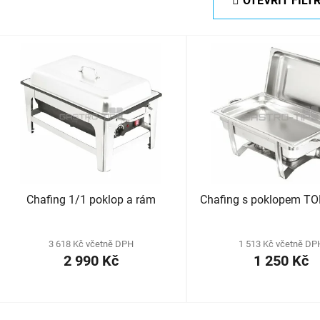
OTEVŘÍT FILT
V
ý
p
s
p
r
o
d
Chafing 1/1 poklop a rám
Chafing s poklopem T
u
k
t
3 618 Kč včetně DPH
1 513 Kč včetně DP
2 990 Kč
1 250 Kč
ů