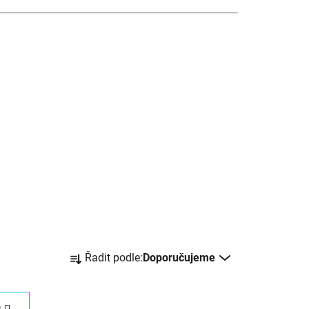
Ř
Řadit podle:
Doporučujeme
a
z
e