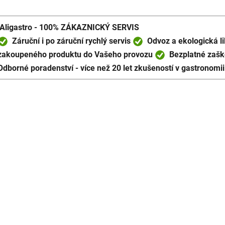
O
v
l
Aligastro - 100% ZÁKAZNICKÝ SERVIS
á
Záruční i po záruční rychlý servis
Odvoz a ekologická li
d
zakoupeného produktu do Vašeho provozu
Bezplatné zaško
a
Odborné poradenství - více než 20 let zkušeností v gastronomii
c
í
p
r
v
k
y
v
ý
p
i
s
u