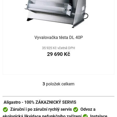
Vyvalovačka těsta DL 40P
35 925 Kč včetně DPH
29 690 Kč
3
položek celkem
O
v
l
Aligastro - 100% ZÁKAZNICKÝ SERVIS
á
d
Záruční i po záruční rychlý servis
Odvoz a
a
ekologická likvidace nefunkčního zařízení
Instalace