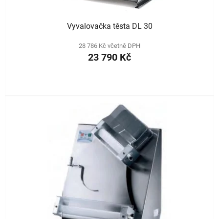
t
ů
Vyvalovačka těsta DL 30
28 786 Kč včetně DPH
23 790 Kč