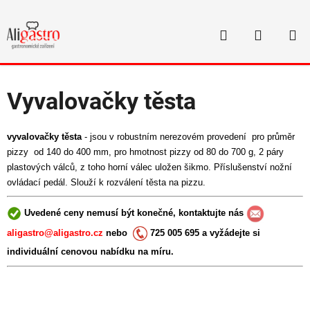
Přejít
na
Hledat
NÁKUP
obsah
Domů
/
Vše pro Pizzerie
/
Vyvalovačka těsta
KOŠÍK
Vyvalovačky těsta
vyvalovačky těsta
- jsou v robustním nerezovém provedení pro průměr
pizzy od 140 do 400 mm, pro hmotnost pizzy od 80 do 700 g, 2 páry
plastových válců, z toho horní válec uložen šikmo. Příslušenství nožní
ovládací pedál. Slouží k rozválení těsta na pizzu.
Uvedené ceny nemusí být konečné, kontaktujte nás
aligastro@aligastro.cz
nebo
725 005 695 a vyžádejte si
individuální cenovou nabídku na míru.