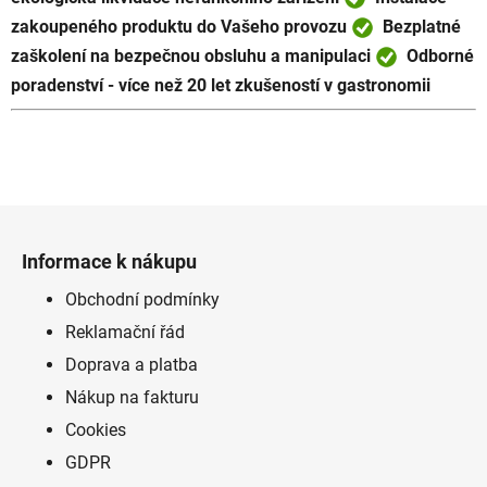
c
zakoupeného produktu do Vašeho provozu
Bezplatné
í
zaškolení na bezpečnou obsluhu a manipulaci
Odborné
p
poradenství - více než 20 let zkušeností v gastronomii
r
v
k
y
v
ý
Z
p
á
i
Informace k nákupu
p
s
a
Obchodní podmínky
u
t
Reklamační řád
í
Doprava a platba
Nákup na fakturu
Cookies
GDPR