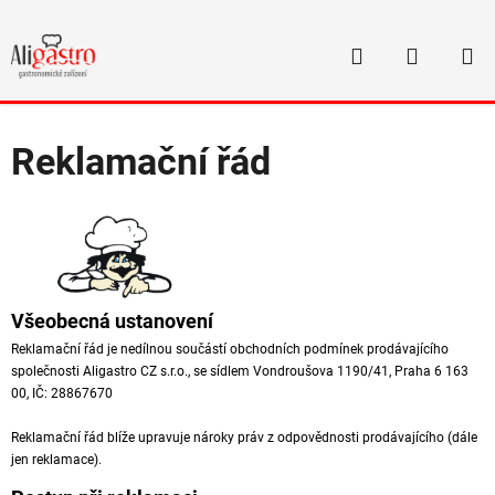
Přejít
na
Hledat
NÁKUP
obsah
Domů
/
Reklamační řád
KOŠÍK
Reklamační řád
Všeobecná ustanovení
Reklamační řád je nedílnou součástí obchodních podmínek prodávajícího
společnosti Aligastro CZ s.r.o., se sídlem Vondroušova 1190/41, Praha 6 163
00, IČ: 28867670
Reklamační řád blíže upravuje nároky práv z odpovědnosti prodávajícího (dále
jen reklamace).