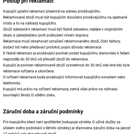
Postup při reklamaci
Kupující uplatní reklamaci písemně na adresu prodávajícího.
Reklamované zboží musí být kupujícím doručeno prodávajícímu na sjednané
místo a to na náklady kupujícího.
Zboží odeslané k reklamaci musí být řádně zabaleno, nejlépe v originálním
obalu a zabezbečeno proti poškození vlivem dopravy.
Reklamace musí obsahovat označení reklamovaného zboží, číslo faktury,
dodací list nebo předávací protokol, popis důvodu reklamace.
K řádné reklamaci je prodávající povinen podat kupujícímu stanovisko k řešení
nejpozději do 30 dnů od převzetí zboží do reklamace.
Kupující je povinen reklamované zboží vyzvednout do 30 dnů ode dne kdy byla
reklamace vyřízena a ukončena.
O vyřízení reklamace bude prodávající informovat kupujícího e-mailem nebo
telefonicky.
Kupující má právo na vyřízení reklamace, nemá však právo na náhradu
související škody či ušlého zisku.
Záruční doba a záruční podmínky
Pro kupujícího který není spotřebitel (nakupuje výrobky či užívá služby za
účelem svého podnikání s těmito výrobky) je stanovena záruční doba na jakost
12 měsíců ode dne převzetí zboří.