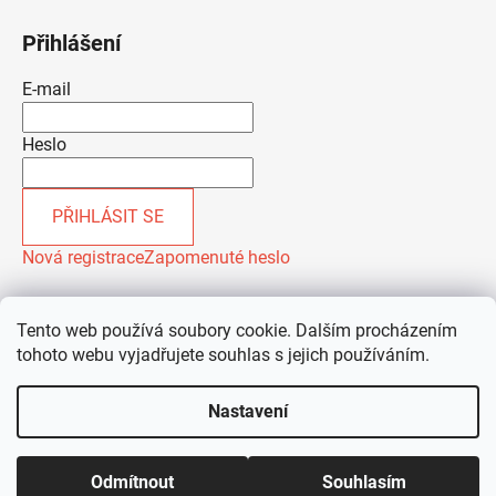
Přihlášení
E-mail
Heslo
PŘIHLÁSIT SE
Nová registrace
Zapomenuté heslo
Tento web používá soubory cookie. Dalším procházením
tohoto webu vyjadřujete souhlas s jejich používáním.
Nastavení
Vytvořil Shoptet
Odmítnout
Souhlasím
Copyright 2026
ALIGASTRO
. Všechna práva vyhrazena.