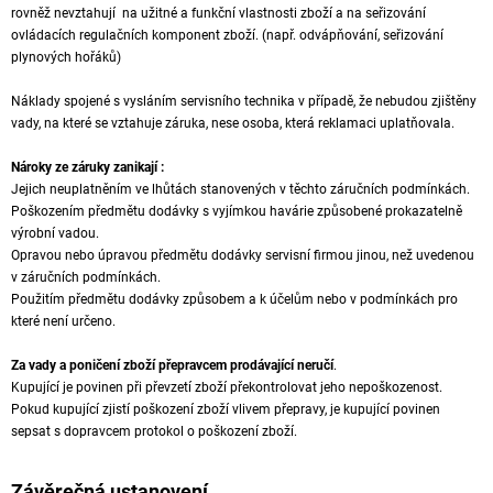
rovněž nevztahují na užitné a funkční vlastnosti zboží a na seřizování
ovládacích regulačních komponent zboží. (např. odvápňování, seřizování
plynových hořáků)
Náklady spojené s vysláním servisního technika v případě, že nebudou zjištěny
vady, na které se vztahuje záruka, nese osoba, která reklamaci uplatňovala.
Nároky ze záruky zanikají :
Jejich neuplatněním ve lhůtách stanovených v těchto záručních podmínkách.
Poškozením předmětu dodávky s vyjímkou havárie způsobené prokazatelně
výrobní vadou.
Opravou nebo úpravou předmětu dodávky servisní firmou jinou, než uvedenou
v záručních podmínkách.
Použitím předmětu dodávky způsobem a k účelům nebo v podmínkách pro
které není určeno.
Za vady a poničení zboží přepravcem prodávající neručí
.
Kupující je povinen při převzetí zboží překontrolovat jeho nepoškozenost.
Pokud kupující zjistí poškození zboží vlivem přepravy, je kupující povinen
sepsat s dopravcem protokol o poškození zboží.
Závěrečná ustanovení