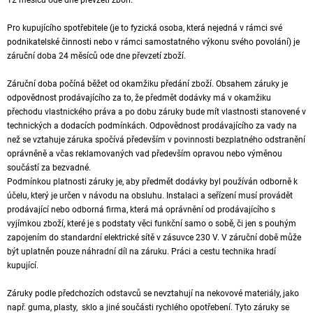
Pro kupujícího spotřebitele (je to fyzická osoba, která nejedná v rámci své
podnikatelské činnosti nebo v rámci samostatného výkonu svého povolání) je
záruční doba 24 měsíců ode dne převzetí zboží.
Záruční doba počíná běžet od okamžiku předání zboží. Obsahem záruky je
odpovědnost prodávajícího za to, že předmět dodávky má v okamžiku
přechodu vlastnického práva a po dobu záruky bude mít vlastnosti stanovené v
technických a dodacích podmínkách. Odpovědnost prodávajícího za vady na
než se vztahuje záruka spočívá především v povinnosti bezplatného odstranění
oprávněně a včas reklamovaných vad především opravou nebo výměnou
součástí za bezvadné.
Podmínkou platnosti záruky je, aby předmět dodávky byl používán odborně k
účelu, který je určen v návodu na obsluhu. Instalaci a seřízení musí provádět
prodávající nebo odborná firma, která má oprávnění od prodávajícího s
vyjímkou zboží, které je s podstaty věci funkční samo o sobě, či jen s pouhým
zapojením do standardní elektrické sítě v zásuvce 230 V. V záruční době může
být uplatněn pouze náhradní díl na záruku. Práci a cestu technika hradí
kupující.
Záruky podle předchozích odstavců se nevztahují na nekovové materiály, jako
např. guma, plasty, sklo a jiné součásti rychlého opotřebení. Tyto záruky se