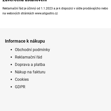
Reklamační řád je účinný od 1.1.2023 a je k dispozici v sídle prodávajícho nebo
na webových stránkách www.aligastro.cz
Z
á
Informace k nákupu
p
a
Obchodní podmínky
t
Reklamační řád
í
Doprava a platba
Nákup na fakturu
Cookies
GDPR