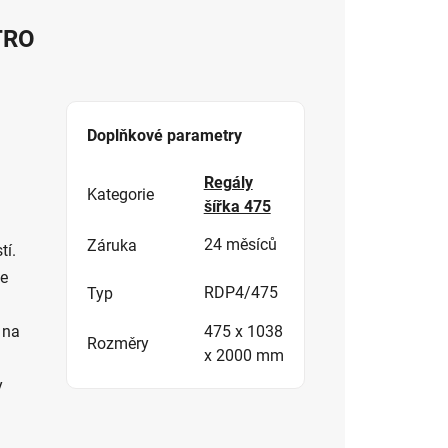
TRO
Doplňkové parametry
Regály
Kategorie
šířka 475
24 měsíců
Záruka
tí.
še
RDP4/475
Typ
475 x 1038
 na
Rozměry
x 2000 mm
y