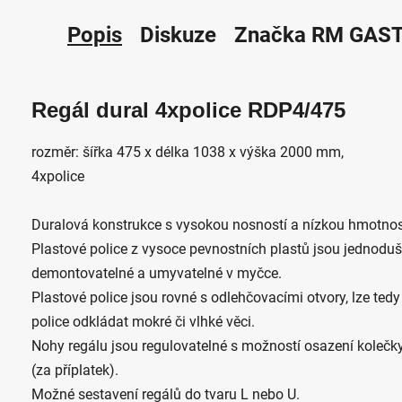
Popis
Diskuze
Značka
RM GAS
Regál dural 4xpolice RDP4/475
rozměr: šířka 475 x délka 1038 x výška 2000 mm,
4xpolice
Duralová konstrukce s vysokou nosností a nízkou hmotnos
Plastové police z vysoce pevnostních plastů jsou jednodu
demontovatelné a umyvatelné v myčce.
Plastové police jsou rovné s odlehčovacími otvory, lze tedy
police odkládat mokré či vlhké věci.
Nohy regálu jsou regulovatelné s možností osazení kolečk
(za příplatek).
Možné sestavení regálů do tvaru L nebo U.