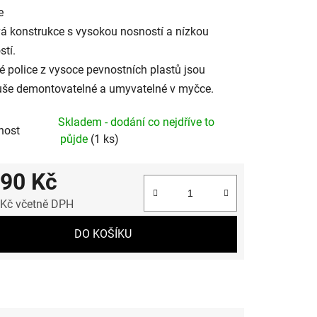
e
á konstrukce s vysokou nosností a nízkou
tí.
é police z vysoce pevnostních plastů jsou
uše demontovatelné a umyvatelné v myčce.
Skladem - dodání co nejdříve to
nost
půjde
(1 ks)
690 Kč
 Kč včetně DPH
 cena:
DO KOŠÍKU