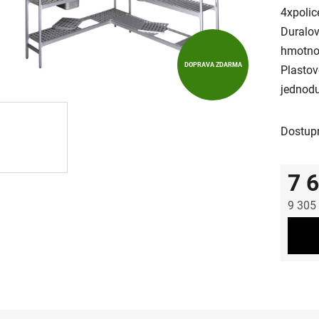
4xpolic
Duralov
hmotnos
DOPRAVA ZDARMA
Plastov
jednod
Dostup
7 
9 305
Měrná