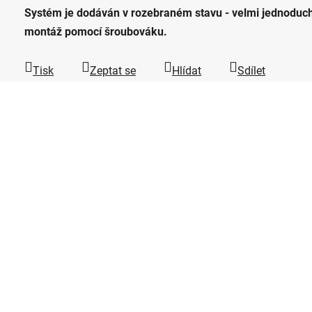
Systém je dodáván v rozebraném stavu - velmi jednoduc
montáž pomocí šroubováku.
Tisk
Zeptat se
Hlídat
Sdílet