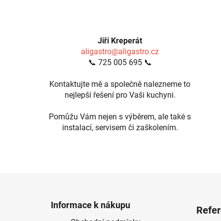
Jiří Kreperát
aligastro@aligastro.cz
📞 725 005 695 📞
Kontaktujte mě a společně nalezneme to
nejlepší řešení pro Vaši kuchyni.
Pomůžu Vám nejen s výběrem, ale také s
instalací, servisem či zaškolením.
Z
á
Informace k nákupu
Refe
p