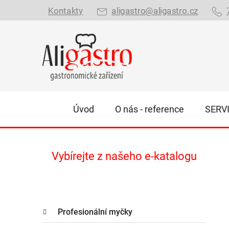
Přejít
Kontakty
aligastro@aligastro.cz
na
obsah
Úvod
O nás - reference
SERV
P
Vybírejte z našeho e-katalogu
o
s
t
K
r
Přeskočit
Profesionální myčky
a
kategorie
a
t