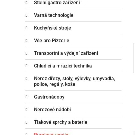
n
Stolní gastro zařízení
e
n
g
Varná technologie
í
o
p
r
Kuchyňské stroje
i
a
e
Vše pro Pizzerie
n
e
Transportní a výdejní zařízení
l
Chladicí a mrazicí technika
Nerez dřezy, stoly, výlevky, umyvadla,
police, regály, koše
Gastronádoby
Nerezové nádobí
Tlakové sprchy a baterie
Duralové regály