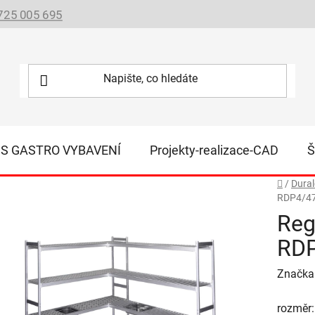
725 005 695
IS GASTRO VYBAVENÍ
Projekty-realizace-CAD
Š
Domů
/
Dural
RDP4/4
Reg
RD
Značka
rozměr: