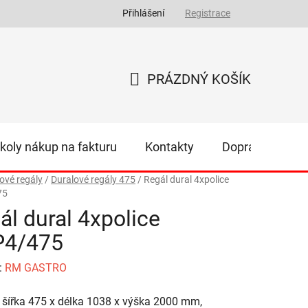
Přihlášení
Registrace
PRÁZDNÝ KOŠÍK
NÁKUPNÍ
KOŠÍK
koly nákup na fakturu
Kontakty
Doprava
Z
ové regály
/
Duralové regály 475
/
Regál dural 4xpolice
75
ál dural 4xpolice
P4/475
:
RM GASTRO
 šířka 475 x délka 1038 x výška 2000 mm,