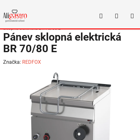
Přejít
na
Hledat
NÁKUP
obsah
Domů
/
Varná technologie
/
Pánve sklopné
/
Pánve REDFOX
/
Pánev
KOŠÍK
sklopná elektrická BR 70/80 E
Pánev sklopná elektrická
BR 70/80 E
Značka:
REDFOX