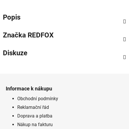
Popis
Značka
REDFOX
Diskuze
Z
á
Informace k nákupu
p
a
Obchodní podmínky
t
Reklamační řád
í
Doprava a platba
Nákup na fakturu