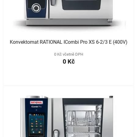
d
u
k
t
ů
Konvektomat RATIONAL ICombi Pro XS 6-2/3 E (400V)
0 Kč včetně DPH
0 Kč