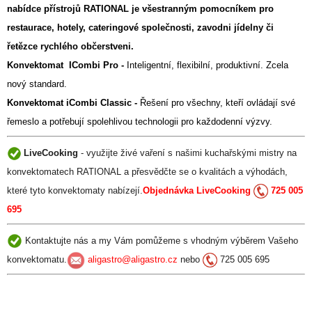
nabídce přístrojů RATIONAL je všestranným pomocníkem pro
restaurace, hotely, cateringové společnosti, zavodni jídelny či
řetězce rychlého občerstveni.
Konvektomat ICombi Pro -
Inteligentní, flexibilní, produktivní. Zcela
nový standard.
Konvektomat iCombi Classic -
Řešení pro všechny, kteří ovládají své
řemeslo a potřebují spolehlivou technologii pro každodenní výzvy.
LiveCooking
- využijte živé vaření s našimi kuchařskými mistry na
konvektomatech RATIONAL a přesvědčte se o kvalitách a výhodách,
které tyto konvektomaty nabízejí.
Objednávka LiveCooking
725 005
695
Kontaktujte nás a my Vám pomůžeme s vhodným výběrem Vašeho
konvektomatu.
aligastro@aligastro.cz
nebo
725 005 695