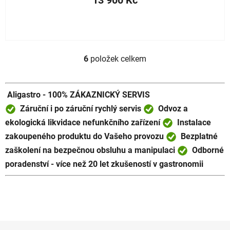
6
položek celkem
O
v
l
Aligastro - 100% ZÁKAZNICKÝ SERVIS
á
d
Záruční i po záruční rychlý servis
Odvoz a
a
ekologická likvidace nefunkčního zařízení
Instalace
c
zakoupeného produktu do Vašeho provozu
Bezplatné
í
zaškolení na bezpečnou obsluhu a manipulaci
Odborné
p
poradenství - více než 20 let zkušeností v gastronomii
r
v
k
y
v
ý
Z