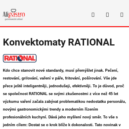
Přejít
na
Hledat
NÁKUP
obsah
Domů
/
Varná technologie
/
Konvektomaty
/
Konvektomaty RATIONAL
KOŠÍK
Konvektomaty RATIONAL
Kdo chce stanovit nové standardy, musí přemýšlet jinak. Pečení,
restování, grilování, vaření v páře, fritování, pošírování. Vše jde
přece ještě inteligentněji, jednodušeji, efektivněji. To je důvod, proč
se společnost RATIONAL se svými zkušenostmi z více než 45 let
výzkumu vaření začala zabývat problematikou nedostatku personálu,
novými gastronomickými trendy a moderním řízením
profesionálních kuchyní. Dává jeho myšlení nový směr. To vše s
jedním cílem: Dostat se o krok blíže k dokonalosti. Tato novinak v