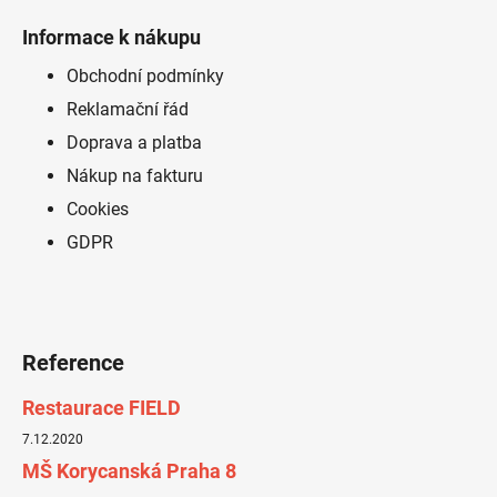
p
á
i
Informace k nákupu
p
s
a
Obchodní podmínky
u
t
Reklamační řád
í
Doprava a platba
Nákup na fakturu
Cookies
GDPR
Reference
Restaurace FIELD
7.12.2020
MŠ Korycanská Praha 8