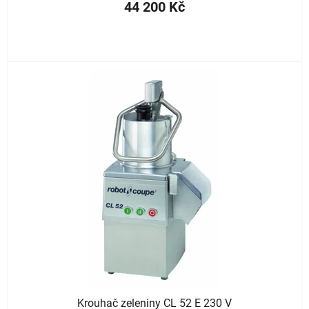
44 200 Kč
Krouhač zeleniny CL 52 E 230 V