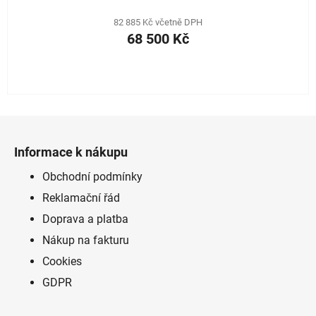
82 885 Kč včetně DPH
68 500 Kč
Z
á
Informace k nákupu
p
a
Obchodní podmínky
t
Reklamační řád
í
Doprava a platba
Nákup na fakturu
Cookies
GDPR