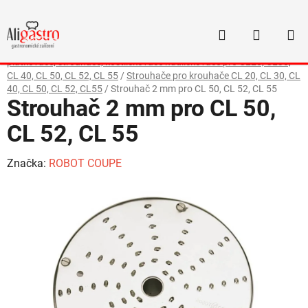
Přejít
na
Hledat
NÁKUP
obsah
Domů
/
Kuchyňské stroje
/
Disky pro krouhače Robot Coupe
/
Disky
KOŠÍK
plátkovače, strouhače, kostličkovače nudličkovače pro CL20, CL30,
CL 40, CL 50, CL 52, CL 55
/
Strouhače pro krouhače CL 20, CL 30, CL
40, CL 50, CL 52, CL55
/
Strouhač 2 mm pro CL 50, CL 52, CL 55
Strouhač 2 mm pro CL 50,
CL 52, CL 55
Značka:
ROBOT COUPE