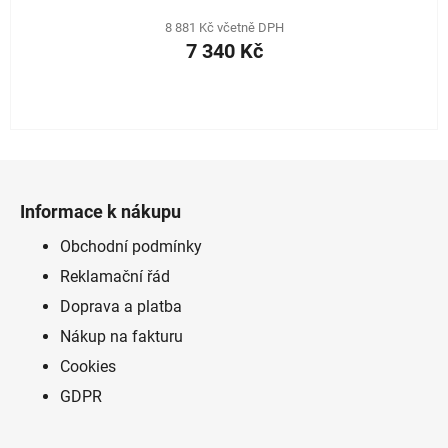
8 881 Kč včetně DPH
7 340 Kč
Z
á
Informace k nákupu
p
a
Obchodní podmínky
t
Reklamační řád
í
Doprava a platba
Nákup na fakturu
Cookies
GDPR