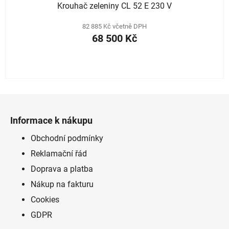
Krouhač zeleniny CL 52 E 230 V
82 885 Kč včetně DPH
68 500 Kč
Z
á
Informace k nákupu
p
a
Obchodní podmínky
t
Reklamační řád
í
Doprava a platba
Nákup na fakturu
Cookies
GDPR