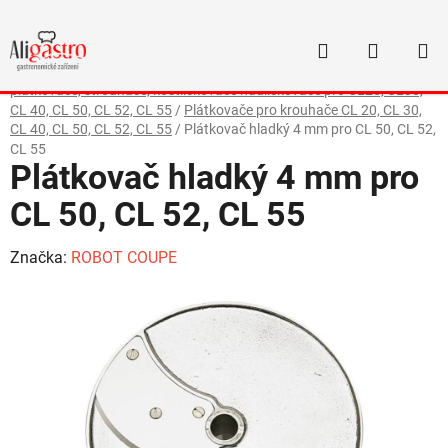
Přejít
na
Hledat
NÁKUP
obsah
Domů
/
Kuchyňské stroje
/
Disky pro krouhače Robot Coupe
/
Disky
KOŠÍK
plátkovače, strouhače, kostličkovače nudličkovače pro CL20, CL30,
CL 40, CL 50, CL 52, CL 55
/
Plátkovače pro krouhače CL 20, CL 30,
CL 40, CL 50, CL 52, CL 55
/
Plátkovač hladký 4 mm pro CL 50, CL 52,
CL 55
Plátkovač hladký 4 mm pro
CL 50, CL 52, CL 55
Značka:
ROBOT COUPE