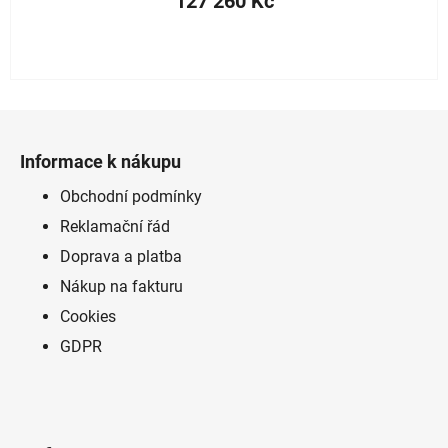
127 260 Kč
Z
á
Informace k nákupu
p
a
Obchodní podmínky
t
Reklamační řád
í
Doprava a platba
Nákup na fakturu
Cookies
GDPR