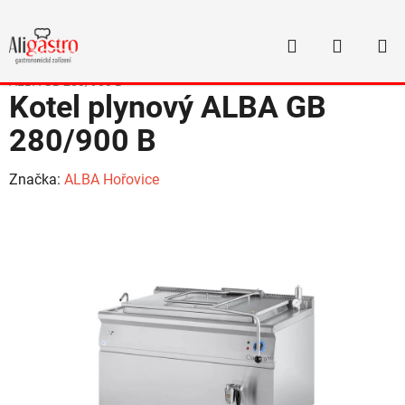
Přejít
na
Hledat
NÁKUP
obsah
Domů
/
Varná technologie
/
Kotle varné
/
Kotle ALBA
/
Kotel plynový
KOŠÍK
ALBA GB 280/900 B
Kotel plynový ALBA GB
280/900 B
Značka:
ALBA Hořovice