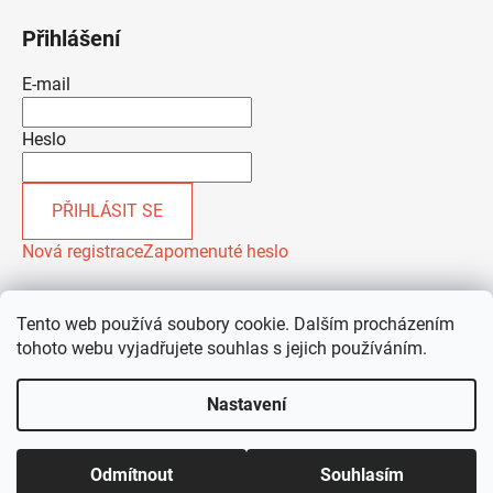
Přihlášení
E-mail
Heslo
PŘIHLÁSIT SE
Nová registrace
Zapomenuté heslo
Tento web používá soubory cookie. Dalším procházením
tohoto webu vyjadřujete souhlas s jejich používáním.
Nastavení
Vytvořil Shoptet
Odmítnout
Souhlasím
Copyright 2026
ALIGASTRO
. Všechna práva vyhrazena.