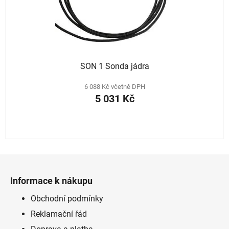
SON 1 Sonda jádra
6 088 Kč včetně DPH
5 031 Kč
Z
á
Informace k nákupu
p
a
Obchodní podmínky
t
Reklamační řád
í