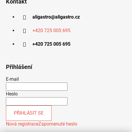
Kontakt
aligastro
@
aligastro.cz
+420 725 005 695
+420 725 005 695
Přihlášení
E-mail
Heslo
PŘIHLÁSIT SE
Nová registrace
Zapomenuté heslo