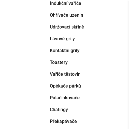
Indukční vařiče
Ohřívače uzenin
Udržovací skříně
Lávové grily
Kontaktní grily
Toastery
Vařiče těstovin
Opékače párků
Palačinkovače
Chafingy
Překapávače