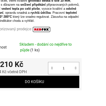
oceli, velmi kvalitní
grilovací deska o síle 10 mm
,
 s důrazem na
snížení připékání
připravovaných pokrmů,
í
vedení tepla po celé ploše
, vysoce kvalitní a
odolné
ání
, opravdu snadná a
rychlá údržba
. Pracovní
teplotní
0°-300°C
který lze snadno regulovat. Zásuvka na odpadní
 indikátor chodu a vyhřátí.
orizovaný prodejce
Skladem - dodání co nejdříve to
nost
půjde
(1 ks)
 210 Kč
4 Kč včetně DPH
 cena:
DO KOŠÍKU