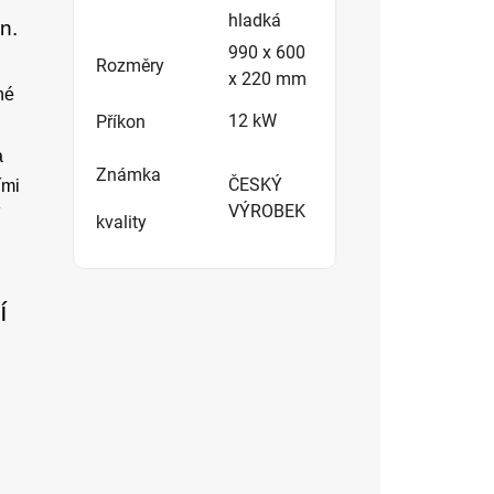
hladká
n.
990 x 600
Rozměry
x 220 mm
né
12 kW
Příkon
a
Známka
ČESKÝ
ími
VÝROBEK
í
kvality
í