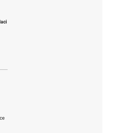
aci
bce