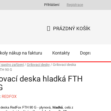
Přihlášení
Registrace
PRÁZDNÝ KOŠÍK
NÁKUPNÍ
KOŠÍK
koly nákup na fakturu
Kontakty
Doprava
Z
í gastro zařízení
/
Grilovací desky
/
Grilovací deska
FTH 90 G
lovací deska hladká FTH
G
:
REDFOX
í deska RedFox FTH 90 G - plynová,
hladká
, celá z