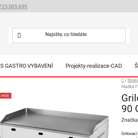
725 005 695
IS GASTRO VYBAVENÍ
Projekty-realizace-CAD
Š
Domů
/
Stoln
hladká 
Gri
AKCE
90 
Značka
Grilovac