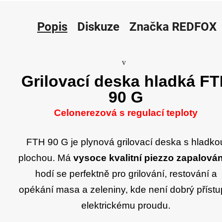
Popis
Diskuze
Značka
REDFOX
v
Grilovací deska hladká F
90 G
Celonerezová s regulací teploty
FTH 90 G je plynová grilovací deska s hladko
plochou. Má
vysoce kvalitní piezzo zapalová
hodí se perfektně pro grilování, restování a
opékání masa a zeleniny, kde není dobrý přístu
elektrickému proudu.