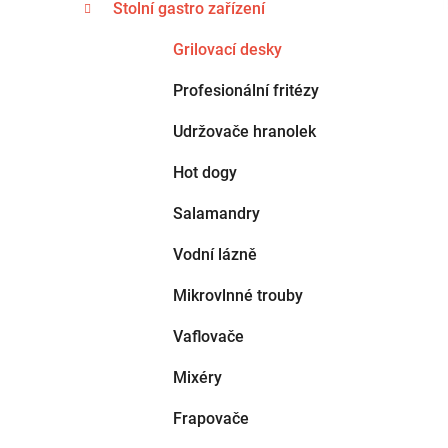
n
Stolní gastro zařízení
e
n
g
Grilovací desky
í
o
p
r
Profesionální fritézy
i
a
e
Udržovače hranolek
n
e
Hot dogy
l
Salamandry
Vodní lázně
Mikrovlnné trouby
Vaflovače
Mixéry
Frapovače