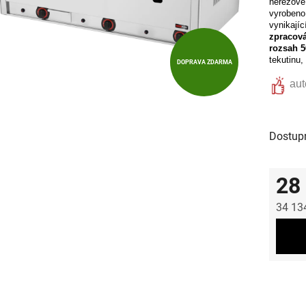
nerezové 
vyrobeno
vynikajíc
zpracov
rozsah 5
tekutinu,
DOPRAVA ZDARMA
aut
Dostup
28
34 13
Měrná