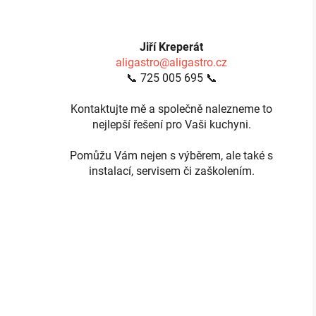
Jiří Kreperát
aligastro@aligastro.cz
📞 725 005 695 📞
Kontaktujte mě a společně nalezneme to
nejlepší řešení pro Vaši kuchyni.
Pomůžu Vám nejen s výběrem, ale také s
instalací, servisem či zaškolením.