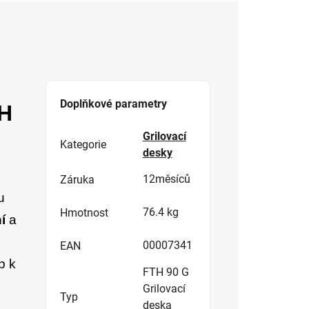
Doplňkové parametry
TH
Grilovací
Kategorie
desky
12měsíců
Záruka
u
76.4 kg
Hmotnost
ní
a
00007341
EAN
p k
FTH 90 G
Grilovací
Typ
deska