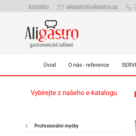
Přejít
Kontakty
aligastro@aligastro.cz
na
obsah
Úvod
O nás - reference
SERV
P
Vybírejte z našeho e-katalogu
o
s
t
K
r
Přeskočit
Profesionální myčky
a
kategorie
a
t