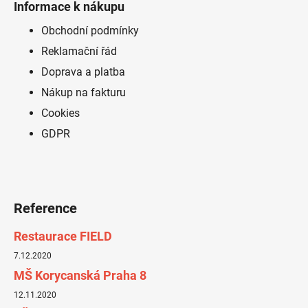
a
Informace k nákupu
p
c
í
a
Obchodní podmínky
p
t
Reklamační řád
r
í
Doprava a platba
v
k
Nákup na fakturu
y
Cookies
v
GDPR
ý
p
i
s
u
Reference
Restaurace FIELD
7.12.2020
MŠ Korycanská Praha 8
12.11.2020