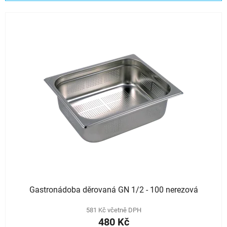
í
V
p
ý
r
p
o
i
d
s
u
p
k
r
t
o
ů
d
u
k
t
ů
Gastronádoba děrovaná GN 1/2 - 100 nerezová
581 Kč včetně DPH
480 Kč