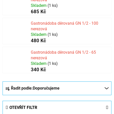
Skladem
(1 ks)
685 Kč
Gastronádoba děrovaná GN 1/2 - 100
nerezová
Skladem
(1 ks)
480 Kč
Gastronádoba děrovaná GN 1/2 - 65
nerezová
Skladem
(1 ks)
340 Kč
Ř
Řadit podle:
Doporučujeme
a
z
e
OTEVŘÍT FILTR
n