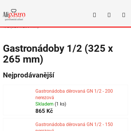
Přejít
na
Hledat
NÁKUP
obsah
Domů
/
Gastronádoby
/
Gastronádoby děrované nerez
/
Gastronádoby
KOŠÍK
1/2 (325 x 265 mm)
Gastronádoby 1/2 (325 x
265 mm)
Nejprodávanější
Gastronádoba děrovaná GN 1/2 - 200
nerezová
Skladem
(1 ks)
865 Kč
Gastronádoba děrovaná GN 1/2 - 150
nerezová