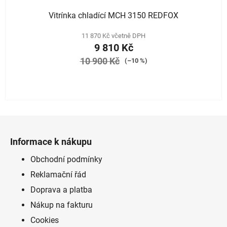
Vitrínka chladící MCH 3150 REDFOX
11 870 Kč včetně DPH
9 810 Kč
10 900 Kč
(–10 %)
Z
á
Informace k nákupu
p
a
Obchodní podmínky
t
Reklamační řád
í
Doprava a platba
Nákup na fakturu
Cookies