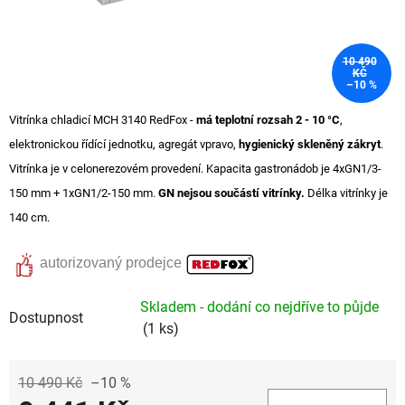
10 490
KČ
–10 %
Vitrínka chladicí MCH 3140 RedFox -
má teplotní rozsah 2 - 10 °C
,
elektronickou řídící jednotku, agregát vpravo
,
hygienický skleněný zákryt
.
Vitrínka je v celonerezovém provedení. Kapacita gastronádob je 4xGN1/3-
150 mm + 1xGN1/2-150 mm.
GN nejsou součástí vitrínky.
Délka vitrínky je
140 cm.
autorizovaný prodejce
Skladem - dodání co nejdříve to půjde
Dostupnost
(1 ks)
10 490 Kč
–10 %