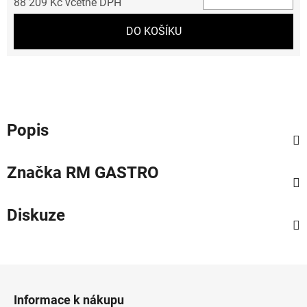
88 209 Kč včetně DPH
Měrná cena:
DO KOŠÍKU
Popis
Značka
RM GASTRO
Diskuze
Z
á
Informace k nákupu