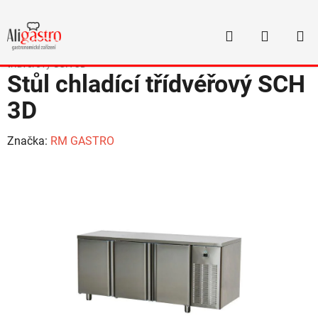
Přejít
na
Hledat
NÁKUP
obsah
Domů
/
Chladicí a mrazicí technika
/
Chladicí stoly
/
Stůl chladící
KOŠÍK
třídvéřový SCH 3D
Stůl chladící třídvéřový SCH
3D
Značka:
RM GASTRO