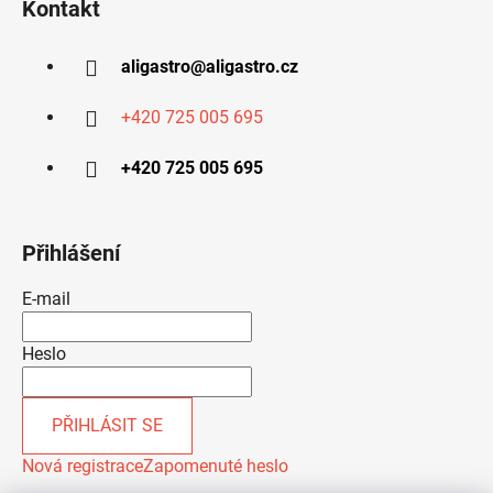
Kontakt
aligastro
@
aligastro.cz
+420 725 005 695
+420 725 005 695
Přihlášení
E-mail
Heslo
PŘIHLÁSIT SE
Nová registrace
Zapomenuté heslo