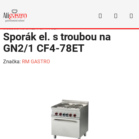
Přejít
na
Hledat
NÁKUP
obsah
Domů
/
Varná technologie
/
Sporáky
/
Sporáky RM GASTRO
/
Sporák el. s
KOŠÍK
troubou na GN2/1 CF4-78ET
Sporák el. s troubou na
GN2/1 CF4-78ET
Značka:
RM GASTRO