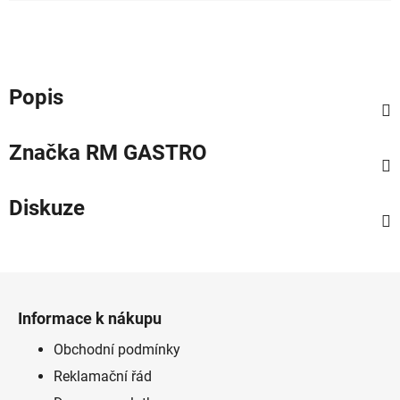
Popis
Značka
RM GASTRO
Diskuze
Z
á
Informace k nákupu
p
a
Obchodní podmínky
t
Reklamační řád
í