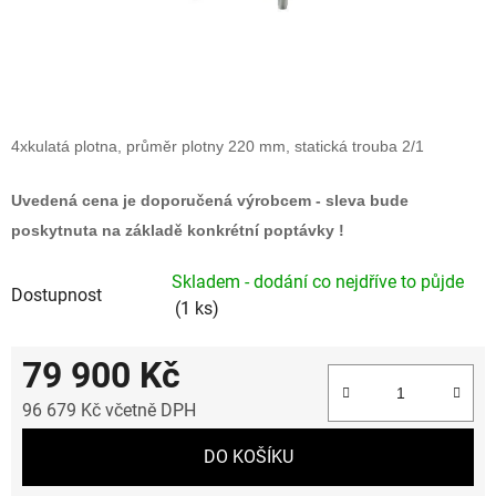
4xkulatá plotna, průměr plotny 220 mm, statická trouba 2/1
Uvedená cena je doporučená výrobcem - sleva bude
poskytnuta na základě konkrétní poptávky !
Skladem - dodání co nejdříve to půjde
Dostupnost
(1 ks)
79 900 Kč
96 679 Kč včetně DPH
Měrná cena:
DO KOŠÍKU