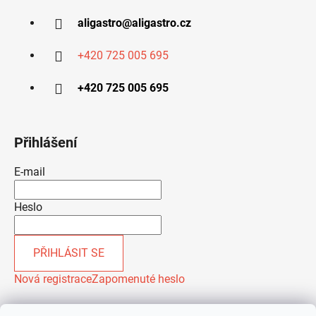
aligastro
@
aligastro.cz
+420 725 005 695
+420 725 005 695
Přihlášení
E-mail
Heslo
PŘIHLÁSIT SE
Nová registrace
Zapomenuté heslo