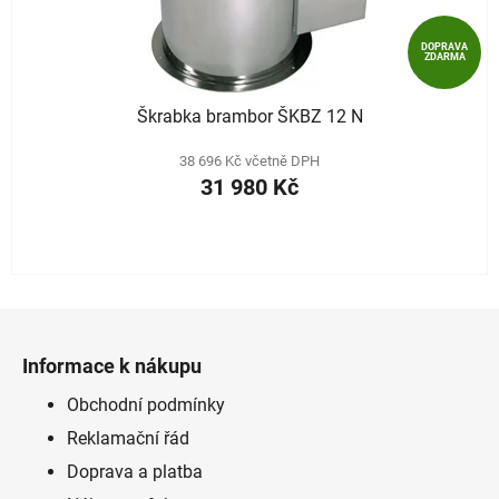
DOPRAVA
ZDARMA
Škrabka brambor ŠKBZ 12 N
38 696 Kč včetně DPH
31 980 Kč
Z
á
Informace k nákupu
p
a
Obchodní podmínky
t
Reklamační řád
í
Doprava a platba