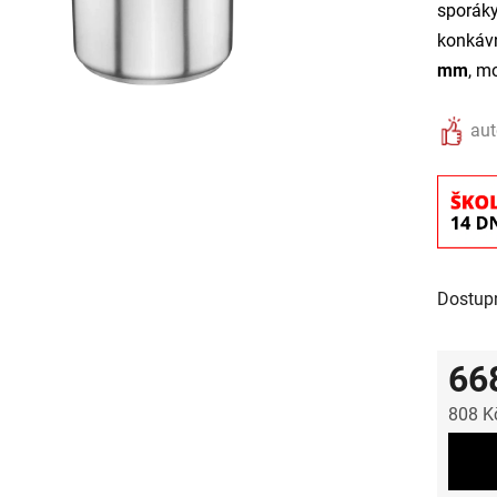
sporák
konkávn
mm
, m
aut
Dostup
66
808 K
Měrná