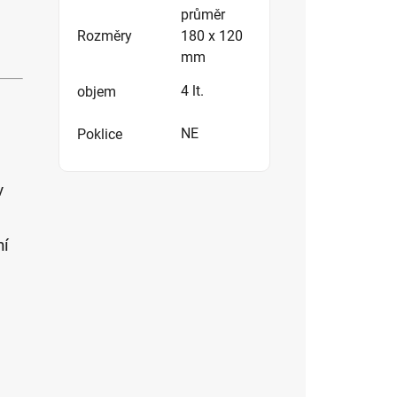
průměr
Rozměry
180 x 120
mm
4 lt.
objem
NE
Poklice
v
ní