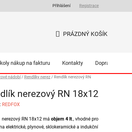
Přihlášení
Registrace
PRÁZDNÝ KOŠÍK
NÁKUPNÍ
KOŠÍK
koly nákup na fakturu
Kontakty
Doprava
Z
zové nádobí
/
Rendlíky nerez
/
Rendlík nerezový RN
dlík nerezový RN 18x12
:
REDFOX
k nerezový RN 18x12 má
objem 4 lt
., vhodné pro
 na elektrické, plynové, sklokeramické a indukční