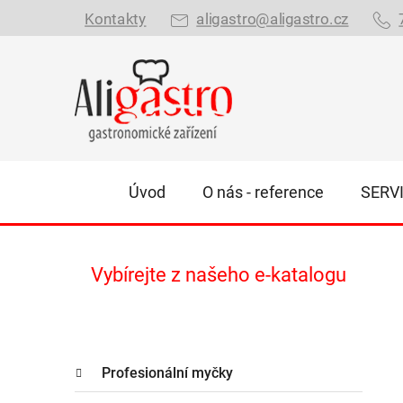
Přejít
Kontakty
aligastro@aligastro.cz
na
obsah
Úvod
O nás - reference
SERV
P
Vybírejte z našeho e-katalogu
o
s
t
K
r
Přeskočit
Profesionální myčky
a
kategorie
a
t