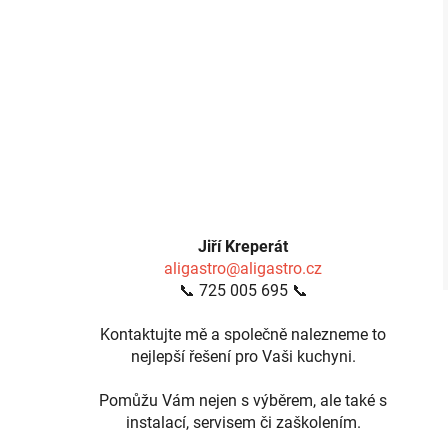
Jiří Kreperát
aligastro@aligastro.cz
📞 725 005 695 📞
Kontaktujte mě a společně nalezneme to
nejlepší řešení pro Vaši kuchyni.
Pomůžu Vám nejen s výběrem, ale také s
instalací, servisem či zaškolením.