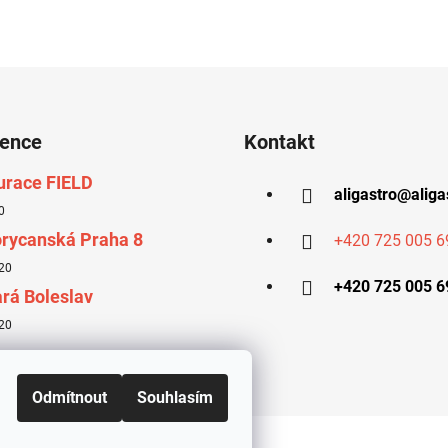
rence
Kontakt
urace FIELD
aligastro
@
aliga
0
rycanská Praha 8
+420 725 005 6
20
+420 725 005 6
rá Boleslav
20
Odmítnout
Souhlasím