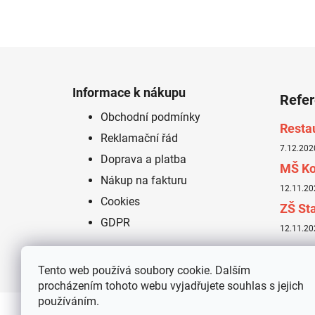
Z
á
Informace k nákupu
Refe
p
Obchodní podmínky
a
Resta
Reklamační řád
t
7.12.202
í
Doprava a platba
MŠ Ko
Nákup na fakturu
12.11.20
Cookies
ZŠ Sta
GDPR
12.11.20
Tento web používá soubory cookie. Dalším
procházením tohoto webu vyjadřujete souhlas s jejich
používáním.