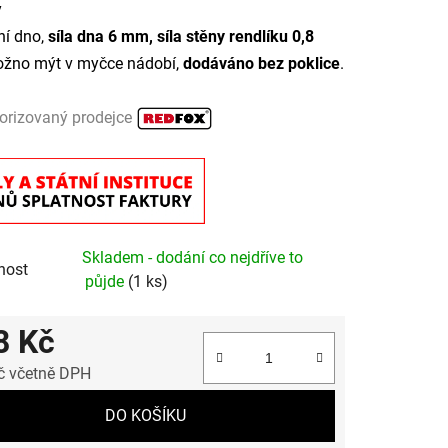
y
í dno,
síla dna 6 mm, síla stěny rendlíku 0,8
ožno mýt v myčce nádobí,
dodáváno bez poklice
.
orizovaný prodejce
Skladem - dodání co nejdříve to
nost
půjde
(1 ks)
8 Kč
č včetně DPH
 cena:
DO KOŠÍKU