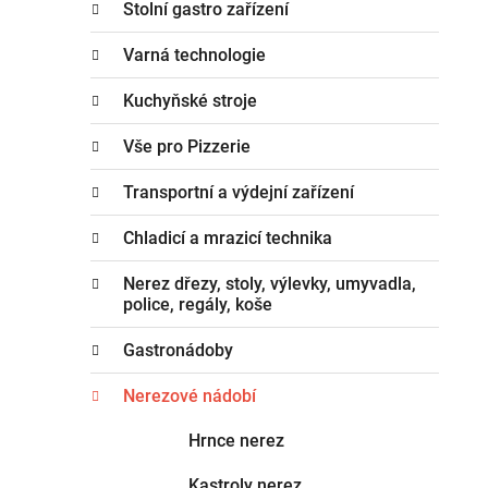
n
Stolní gastro zařízení
e
n
g
Varná technologie
í
o
p
r
Kuchyňské stroje
i
a
e
Vše pro Pizzerie
n
e
Transportní a výdejní zařízení
l
Chladicí a mrazicí technika
Nerez dřezy, stoly, výlevky, umyvadla,
police, regály, koše
Gastronádoby
Nerezové nádobí
Hrnce nerez
Kastroly nerez