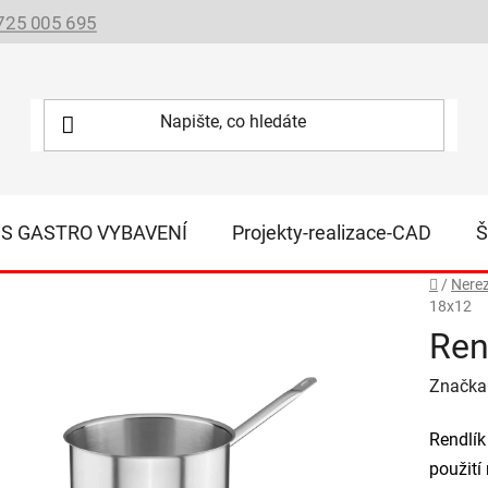
725 005 695
IS GASTRO VYBAVENÍ
Projekty-realizace-CAD
Š
Domů
/
Nere
18x12
Ren
Značka
Rendlí
použití