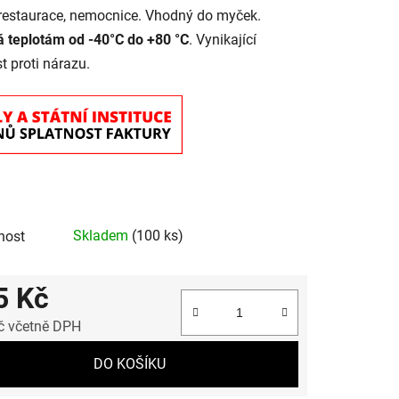
restaurace, nemocnice. Vhodný do myček.
 teplotám od -40°C do +80 °C
. Vynikající
t proti nárazu.
Skladem
(100 ks)
nost
5 Kč
č včetně DPH
 cena:
DO KOŠÍKU