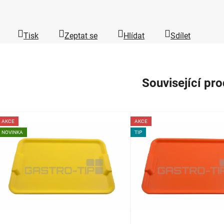
Tisk
Zeptat se
Hlídat
Sdílet
Související pr
AKCE
AKCE
NOVINKA
TIP