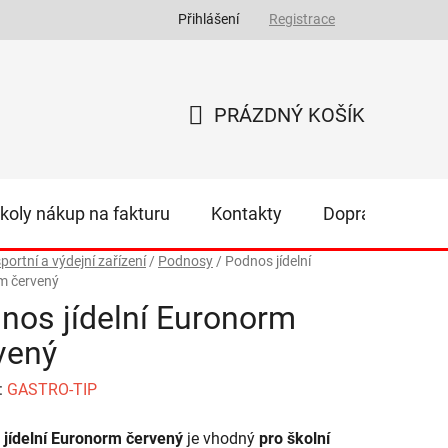
Přihlášení
Registrace
PRÁZDNÝ KOŠÍK
NÁKUPNÍ
KOŠÍK
koly nákup na fakturu
Kontakty
Doprava
Z
portní a výdejní zařízení
/
Podnosy
/
Podnos jídelní
m červený
nos jídelní Euronorm
vený
:
GASTRO-TIP
jídelní Euronorm červený
je vhodný
pro školní