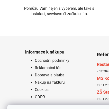
Pomůžu Vám nejen s výběrem, ale také s
instalací, servisem či zaškolením.
Z
á
Informace k nákupu
Refe
p
Obchodní podmínky
a
Resta
Reklamační řád
t
7.12.202
í
Doprava a platba
MŠ Ko
Nákup na fakturu
12.11.20
Cookies
ZŠ Sta
GDPR
12.11.20