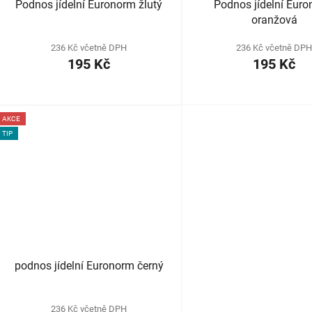
Podnos jídelní Euronorm žlutý
Podnos jídelní Eur
oranžová
236 Kč včetně DPH
236 Kč včetně DP
195 Kč
195 Kč
AKCE
TIP
podnos jídelní Euronorm černý
236 Kč včetně DPH