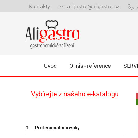
Přejít
Kontakty
aligastro@aligastro.cz
na
obsah
Úvod
O nás - reference
SERV
P
Vybírejte z našeho e-katalogu
o
s
t
K
r
Přeskočit
Profesionální myčky
a
kategorie
a
t