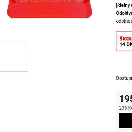
jídelny
Odolává
odolnos
Dostup
19
236 K
Měrná