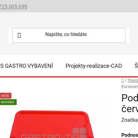
725 005 695
IS GASTRO VYBAVENÍ
Projekty-realizace-CAD
Š
Domů
/
Trans
Euronor
Pod
AKCE
NOVINKA
čer
Značka
Podnos 