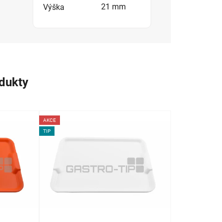
21 mm
Výška
odukty
AKCE
TIP