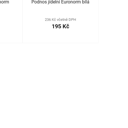
onorm
Podnos jídelní Euronorm bílá
H
236 Kč včetně DPH
195 Kč