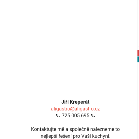
Jiří Kreperát
aligastro@aligastro.cz
📞 725 005 695 📞
Kontaktujte mě a společně nalezneme to
nejlepší řešení pro Vaši kuchyni.