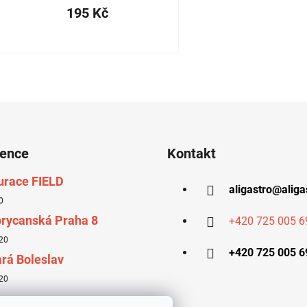
195 Kč
rence
Kontakt
urace FIELD
aligastro
@
aliga
0
rycanská Praha 8
+420 725 005 6
20
+420 725 005 6
rá Boleslav
20