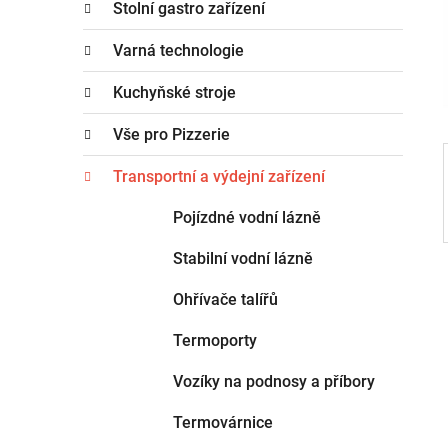
n
Stolní gastro zařízení
e
n
g
Varná technologie
í
o
p
r
Kuchyňské stroje
i
a
e
Vše pro Pizzerie
n
e
Transportní a výdejní zařízení
l
Pojízdné vodní lázně
Stabilní vodní lázně
Ohřívače talířů
Termoporty
Vozíky na podnosy a příbory
Termovárnice