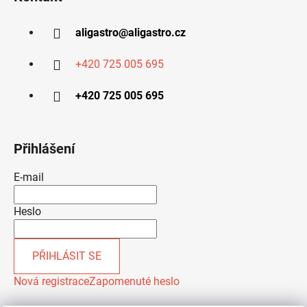
aligastro
@
aligastro.cz
+420 725 005 695
+420 725 005 695
Přihlášení
E-mail
Heslo
PŘIHLÁSIT SE
Nová registrace
Zapomenuté heslo