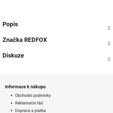
Popis
Značka
REDFOX
Diskuze
Z
á
Informace k nákupu
p
a
Obchodní podmínky
t
Reklamační řád
í
Doprava a platba