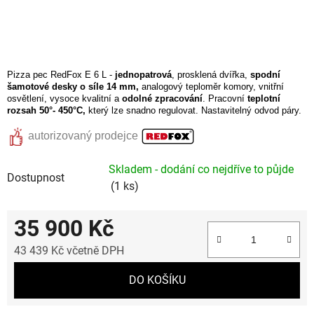
Pizza pec RedFox E 6 L -
jednopatrová
, prosklená dvířka,
spodní
šamotové desky o síle 14 mm,
analogový teploměr komory, vnitřní
osvětlení, vysoce kvalitní a
odolné zpracování
. Pracovní
teplotní
rozsah 50°- 450°C,
který lze snadno regulovat. Nastavitelný odvod páry.
autorizovaný prodejce
Skladem - dodání co nejdříve to půjde
Dostupnost
(1 ks)
35 900 Kč
43 439 Kč včetně DPH
Měrná cena:
DO KOŠÍKU