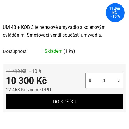
11 490
KČ
–10 %
UM 43 + KOB 3 je nerezové umyvadlo s kolenovým
ovládáním. Směšovací ventil součástí umyvadla.
Skladem
(1 ks)
Dostupnost
11 490 Kč
–10 %
10 300 Kč
12 463 Kč včetně DPH
Měrná cena:
DO KOŠÍKU