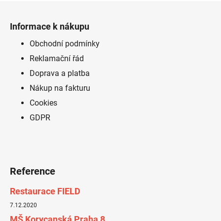
Z
á
Informace k nákupu
p
a
Obchodní podmínky
t
Reklamační řád
í
Doprava a platba
Nákup na fakturu
Cookies
GDPR
Reference
Restaurace FIELD
7.12.2020
MŠ Korycanská Praha 8