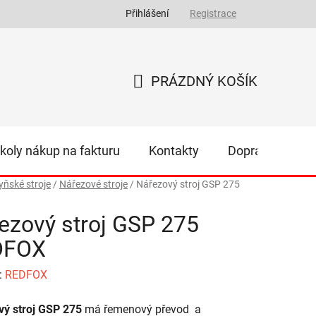
Přihlášení
Registrace
PRÁZDNÝ KOŠÍK
NÁKUPNÍ
KOŠÍK
koly nákup na fakturu
Kontakty
Doprava
Z
ňské stroje
/
Nářezové stroje
/
Nářezový stroj GSP 275
ezový stroj GSP 275
DFOX
:
REDFOX
vý stroj GSP 275
má řemenový převod a