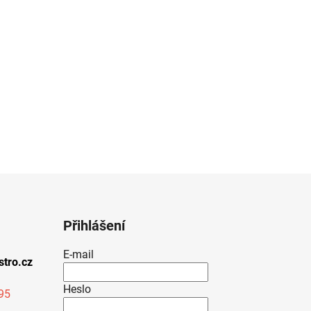
Přihlášení
E-mail
stro.cz
Heslo
95