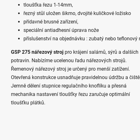
tloušťka řezu 1-14mm,
řezný stůl uložen šikmo, dvojité kuličkové ložisko
přídavné brusné zařízení,
speciální antiadhesní úprava nože
příslušenství na objednávku : zubatý nebo teflonový
GSP 275 nářezový stroj
pro krájení salámů, sýrů a dalších
potravin. Nabízíme ucelenou řadu nářezových strojů.
Řemenový nářezový stroj je určený pro menší zatížení.
Otevřená konstrukce usnadňuje pravidelnou údržbu a čiště
Jemně dělení stupnice regulačního knoflíku a přesná
mechanika nastavení tloušťky řezu zaručuje optimální
tloušťku plátků.