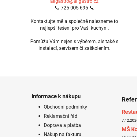
aligastro@aligastro.cz
📞 725 005 695 📞
Kontaktujte mě a společně nalezneme to
nejlepší řešení pro Vaši kuchyni.
Pomůžu Vám nejen s výběrem, ale také s
instalací, servisem či zaškolením.
Z
á
Informace k nákupu
Refe
p
Obchodní podmínky
a
Resta
Reklamační řád
t
7.12.202
í
Doprava a platba
MŠ Ko
Nákup na fakturu