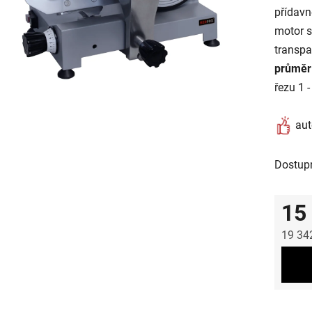
přídavn
motor s
transpa
průměr
řezu 1 
aut
Dostup
15
19 34
Měrná