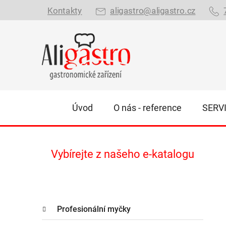
Přejít
Kontakty
aligastro@aligastro.cz
na
obsah
Úvod
O nás - reference
SERV
P
Vybírejte z našeho e-katalogu
o
s
t
K
r
Přeskočit
Profesionální myčky
a
kategorie
a
t