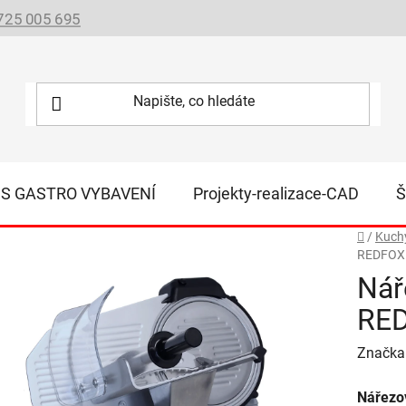
725 005 695
IS GASTRO VYBAVENÍ
Projekty-realizace-CAD
Š
Domů
/
Kuchy
REDFOX
Nář
RE
Značka
Nářezo