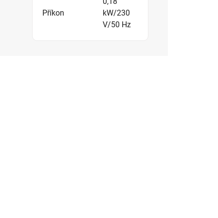
0,18
Příkon
kW/230
V/50 Hz