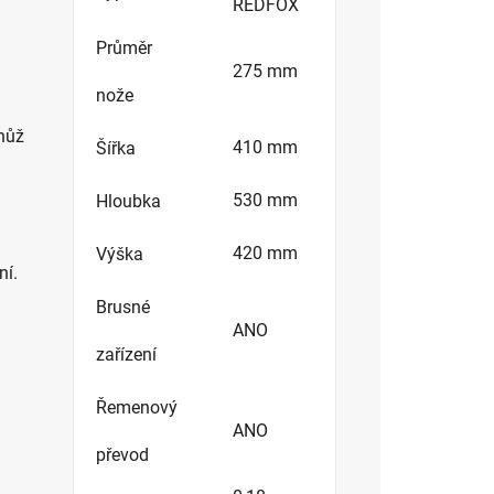
REDFOX
Průměr
275 mm
nože
 nůž
410 mm
Šířka
530 mm
Hloubka
420 mm
Výška
ní.
Brusné
ANO
zařízení
Řemenový
ANO
převod