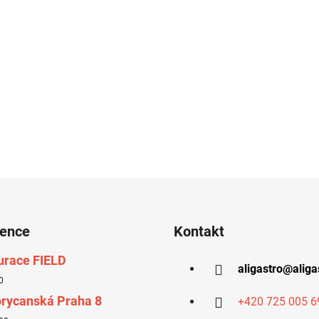
rence
Kontakt
urace FIELD
aligastro
@
aliga
0
rycanská Praha 8
+420 725 005 6