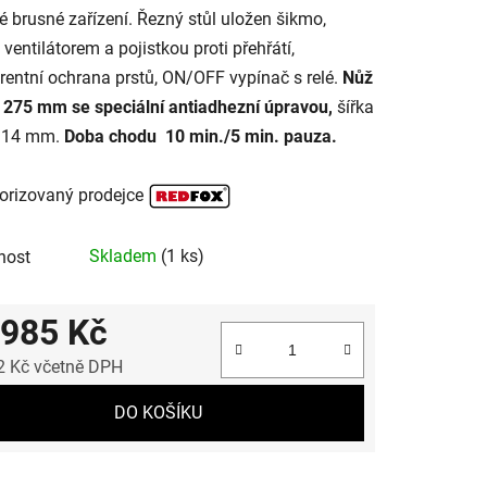
é brusné zařízení. Řezný stůl uložen šikmo,
 ventilátorem a pojistkou proti přehřátí,
rentní ochrana prstů, ON/OFF vypínač s relé.
Nůž
 275 mm se speciální antiadhezní úpravou,
šířka
- 14 mm.
Doba chodu 10 min./5 min. pauza.
orizovaný prodejce
Skladem
(1 ks)
nost
 985 Kč
2 Kč včetně DPH
 cena:
DO KOŠÍKU