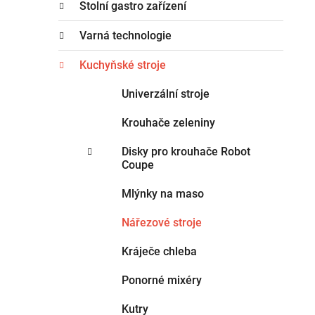
n
Stolní gastro zařízení
e
n
g
Varná technologie
í
o
p
r
Kuchyňské stroje
i
a
e
Univerzální stroje
n
e
Krouhače zeleniny
l
Disky pro krouhače Robot
Coupe
Mlýnky na maso
Nářezové stroje
Kráječe chleba
Ponorné mixéry
Kutry