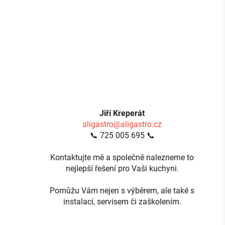
Jiří Kreperát
aligastro@aligastro.cz
📞 725 005 695 📞
Kontaktujte mě a společně nalezneme to
nejlepší řešení pro Vaši kuchyni.
Pomůžu Vám nejen s výběrem, ale také s
instalací, servisem či zaškolením.