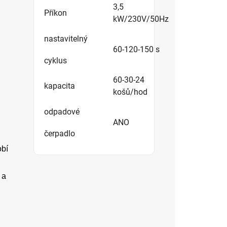
3,5
Příkon
kW/230V/50Hz
nastavitelný
60-120-150 s
cyklus
60-30-24
kapacita
košů/hod
odpadové
ANO
čerpadlo
obí
 a