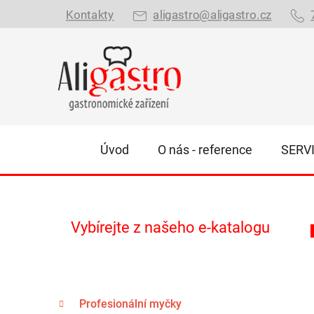
Přejít
Kontakty
aligastro@aligastro.cz
na
obsah
Úvod
O nás - reference
SERV
P
Vybírejte z našeho e-katalogu
o
s
t
K
r
Přeskočit
Profesionální myčky
a
kategorie