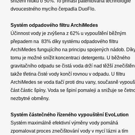
snížení hluku o 50%. To přináší patentovaná technologie
dvoucestného mycího čerpadla DuoFlo.
Systém odpadového filtru ArchiMedes
Účinnost vody je zvýšena z 62% u vypouštění běžným
přepadem na 83% díky systému odpadového filtru
ArchiMedes fungujícího na principu spojených nádob. Dík
tomu je možné snížit koncentraci detergentu. U běžného
gravitačního odpadu se čistá voda drží nad těžší znečištěn
takže třetina čisté vody končí rovnou v odpadu. U filtru
ArchiMedes se voda tlačí proti dnu vany, současně vypouš
část částic špíny. Voda se špiní pomaleji a snižuje se četn
nezbytné obměny.
Systém částečného řízeného vypouštění EvoLution
Systém maximálně efektivní výměny vody pomáhá
zpomalovat proces znečištování vody v mycí lázni a tím