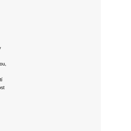
y
ou,
tí
ost