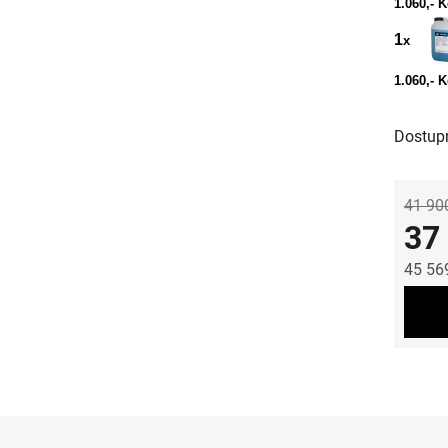
1.060,- 
1
x
1.060,- 
Dostup
41 90
37
45 56
Měrná