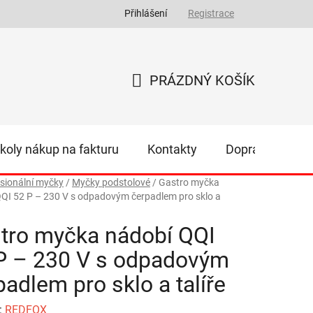
Přihlášení
Registrace
PRÁZDNÝ KOŠÍK
NÁKUPNÍ
KOŠÍK
koly nákup na fakturu
Kontakty
Doprava
Z
sionální myčky
/
Myčky podstolové
/
Gastro myčka
QI 52 P – 230 V s odpadovým čerpadlem pro sklo a
tro myčka nádobí QQI
P – 230 V s odpadovým
padlem pro sklo a talíře
:
REDFOX