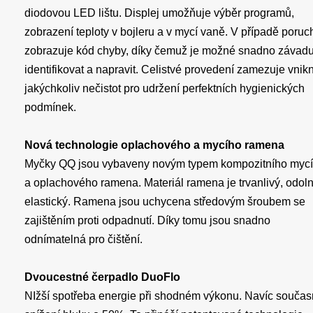
diodovou LED lištu. Displej umožňuje výběr programů,
zobrazení teploty v bojleru a v mycí vaně. V případě poruc
zobrazuje kód chyby, díky čemuž je možné snadno závad
identifikovat a napravit. Celistvé provedení zamezuje vnikn
jakýchkoliv nečistot pro udržení perfektních hygienických
podmínek.
Nová technologie oplachového a mycího ramena
Myčky QQ jsou vybaveny novým typem kompozitního myc
a oplachového ramena. Materiál ramena je trvanlivý, odol
elastický. Ramena jsou uchycena středovým šroubem se
zajištěním proti odpadnutí. Díky tomu jsou snadno
odnímatelná pro čištění.
Dvoucestné čerpadlo DuoFlo
NIžší spotřeba energie při shodném výkonu. Navíc souča