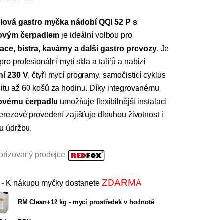
lová gastro myčka nádobí QQI 52 P s
ovým čerpadlem
je ideální volbou pro
ace, bistra, kavárny a další gastro provozy
. Je
ro profesionální mytí skla a talířů a nabízí
ní 230 V
, čtyři mycí programy, samočisticí cyklus
itu až 60 košů za hodinu. Díky integrovanému
ovému čerpadlu
umožňuje flexibilnější instalaci
erezové provedení zajišťuje dlouhou životnost i
u údržbu.
orizovaný prodejce
ZDARMA
-
K nákupu myčky dostanete
RM Clean+12 kg - mycí prostředek v hodnotě