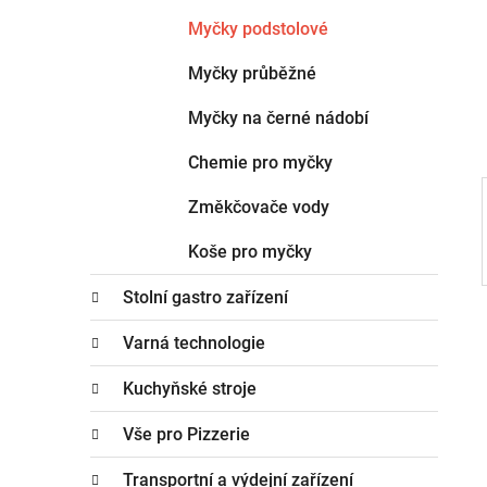
a
t
n
Myčky podstolové
e
n
g
Myčky průběžné
í
o
p
r
Myčky na černé nádobí
i
a
e
Chemie pro myčky
n
e
Změkčovače vody
l
Koše pro myčky
Stolní gastro zařízení
Varná technologie
Kuchyňské stroje
Vše pro Pizzerie
Transportní a výdejní zařízení