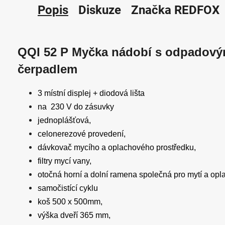
Popis
Diskuze
Značka
REDFOX
QQI 52 P Myčka nádobí s odpadov
čerpadlem
3 místní displej + diodová lišta
na 230 V do zásuvky
jednoplášťová,
celonerezové provedení,
dávkovač mycího a oplachového prostředku,
filtry mycí vany,
otočná horní a dolní ramena společná pro mytí a opl
samočistící cyklu
koš 500 x 500mm,
výška dveří 365 mm,