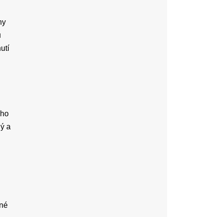
hy
u
utí
ího
ný a
sné