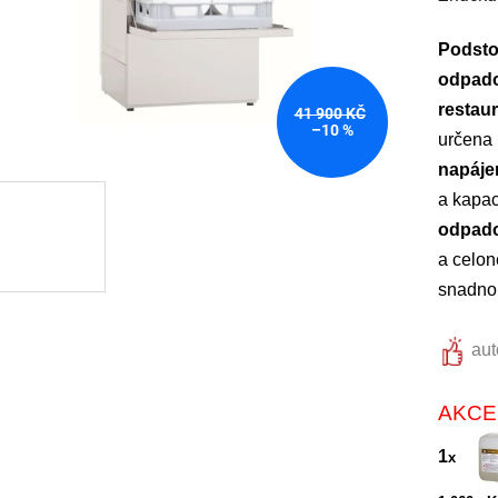
Podsto
odpad
restaur
41 900 KČ
–10 %
určena p
napáje
a kapac
odpad
a celon
snadno
aut
AKCE
1
x