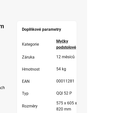
ým
Doplňkové parametry
Myčky
Kategorie
podstolové
12 měsíců
Záruka
54 kg
Hmotnost
00011281
EAN
ach
QQI 52 P
Typ
575 x 605 x
Rozměry
820 mm