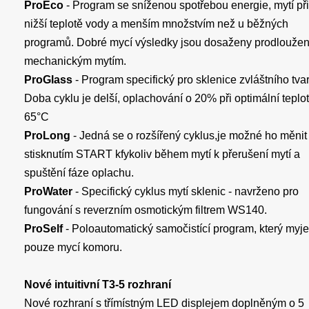
ProEco
- Program se sníženou spotřebou energie, mytí při
nižší teplotě vody a menším množstvím než u běžných
programů. Dobré mycí výsledky jsou dosaženy prodlouže
mechanickým mytím.
ProGlass
- Program specifický pro sklenice zvláštního tvar
Doba cyklu je delší, oplachování o 20% při optimální teplo
65°C
ProLong
- Jedná se o rozšířený cyklus,je možné ho měnit
stisknutím START kfykoliv během mytí k přerušení mytí a
spuštění fáze oplachu.
ProWater
- Specifický cyklus mytí sklenic - navrženo pro
fungování s reverzním osmotickým filtrem WS140.
ProSelf
- Poloautomatický samočistící program, který myje
pouze mycí komoru.
Nové intuitivní T3-5 rozhraní
Nové rozhraní s třímístným LED displejem doplněným o 5