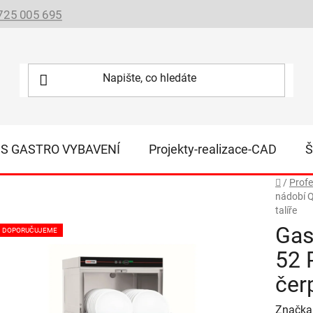
725 005 695
IS GASTRO VYBAVENÍ
Projekty-realizace-CAD
Š
Domů
/
Profe
nádobí Q
talíře
Gas
DOPORUČUJEME
52 
čer
Značka