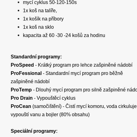
mycí cyklus 50-120-150s
1x koš na talíře,
1x košík na příbory
1x koš na sklo
kapacita až 60 -30 -24 košů za hodinu
Standardní programy:
ProSpeed
- Krátký program pro lehce zašpiněné nádobí
ProFessional
- Standardní mycí program pro běžně
zašpiněné nádobí
ProTemp
- Dlouhý mycí program pro silně zašpiněné nád
Pro Drain
- Vypouštěcí cyklus
ProCean
(samočištění) - Čistí mycí komoru, voda cirkuluje
vypouští vanu a bojler (80% obsahu)
Speciální programy: