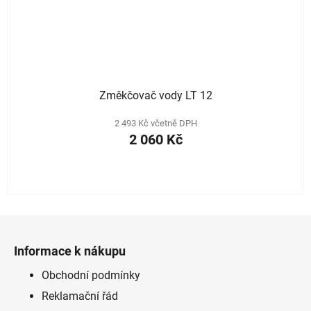
Změkčovač vody LT 12
2 493 Kč včetně DPH
2 060 Kč
Z
á
Informace k nákupu
p
a
Obchodní podmínky
t
Reklamační řád