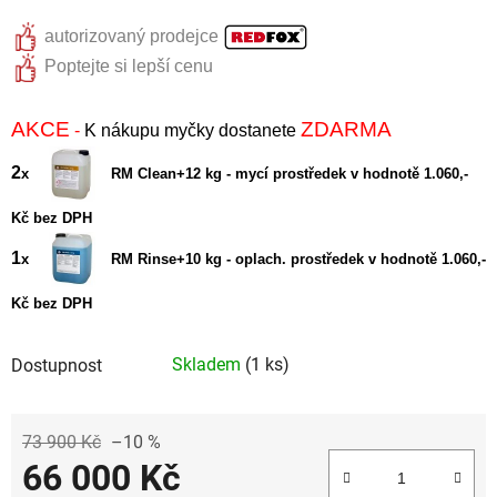
autorizovaný prodejce
Poptejte si lepší cenu
AKCE
ZDARMA
-
K nákupu myčky dostanete
2
x
RM Clean+12 kg - mycí prostředek v hodnotě 1.060,-
Kč bez DPH
1
x
RM Rinse+10 kg - oplach. prostředek v hodnotě 1.060,-
Kč bez DPH
Skladem
(1 ks)
Dostupnost
73 900 Kč
–10 %
66 000 Kč