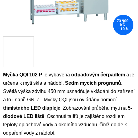
73 900
KČ
–10 %
Myčka QQI 102
P
je vybavena
odpadovým čerpadlem
a je
určena k mytí skla a nádobí.
Sedm mycích programů
.
Světlá výška zdvihu 450 mm usnadňuje vkládání do zařízení
a to i např. GN1/1. Myčky QQI jsou ovládány pomocí
třímístného LED displeje
. Zobrazování průběhu mytí na
5-
diodové LED liště
. Oschnutí talířů je zajištěno rozdílem
teploty oplachové vody a okolního vzduchu, čímž dojde k
odpaření vody z nádobí.