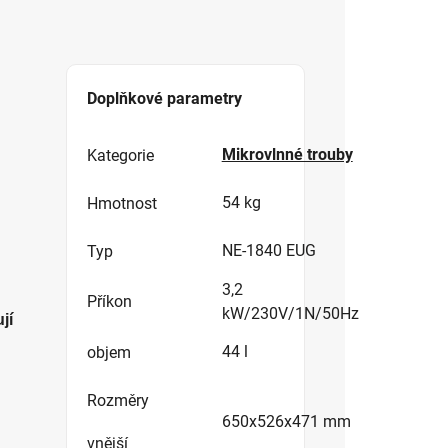
Doplňkové parametry
Mikrovlnné trouby
Kategorie
54 kg
Hmotnost
NE-1840 EUG
Typ
3,2
Příkon
kW/230V/1N/50Hz
jí
44 l
objem
Rozměry
650x526x471 mm
vnější