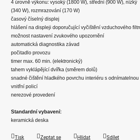
4 úrovně výkonu: vysoký (1800 W), střední (900 W), nízký
(340 W), rozmrazování (170 W)
časový číselný displej
hlášení na displeji doporučující vyčištění vzduchového filtr
možnost nastavení zvukového upozornění
automatická diagnostika závad
počitadlo provozu
timer max. 60 min. (elektronický)
tahem vyklápějící dvířka (směrem dolů)
snadné čištění hladkého povrchu interiéru s odnímatelnou
vnitřní policí
nerezové provedení
Standardní vybavení:
keramická deska
Tisk
Zeptat se
Hlídat
Sdílet