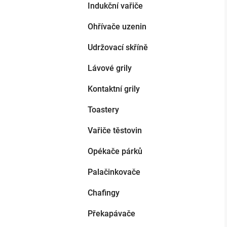
Indukční vařiče
Ohřívače uzenin
Udržovací skříně
Lávové grily
Kontaktní grily
Toastery
Vařiče těstovin
Opékače párků
Palačinkovače
Chafingy
Překapávače