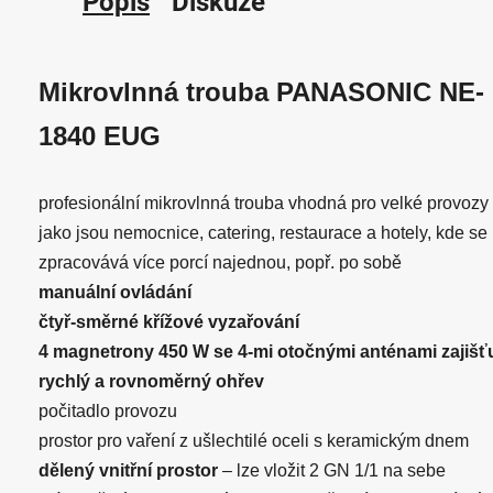
Popis
Diskuze
Mikrovlnná trouba PANASONIC NE-
1840 EUG
profesionální mikrovlnná trouba vhodná pro velké provozy
jako jsou nemocnice, catering, restaurace a hotely, kde se
zpracovává více porcí najednou, popř. po sobě
manuální ovládání
čtyř-směrné křížové vyzařování
4 magnetrony 450 W se 4-mi otočnými anténami zajišťu
rychlý a rovnoměrný ohřev
počitadlo provozu
prostor pro vaření z ušlechtilé oceli s keramickým dnem
dělený vnitřní prostor
– lze vložit 2 GN 1/1 na sebe