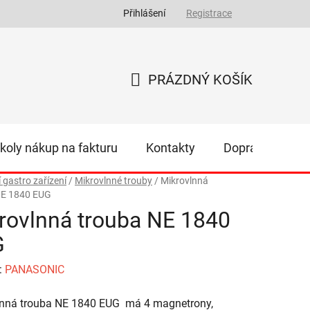
Přihlášení
Registrace
PRÁZDNÝ KOŠÍK
NÁKUPNÍ
KOŠÍK
koly nákup na fakturu
Kontakty
Doprava
Z
í gastro zařízení
/
Mikrovlnné trouby
/
Mikrovlnná
NE 1840 EUG
rovlnná trouba NE 1840
G
:
PANASONIC
lnná trouba NE 1840 EUG má 4 magnetrony,