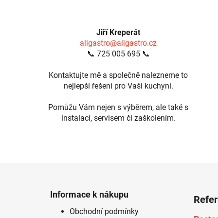
Jiří Kreperát
aligastro@aligastro.cz
📞 725 005 695 📞
Kontaktujte mě a společně nalezneme to
nejlepší řešení pro Vaši kuchyni.
Pomůžu Vám nejen s výběrem, ale také s
instalací, servisem či zaškolením.
Z
á
Informace k nákupu
Refe
p
Obchodní podmínky
a