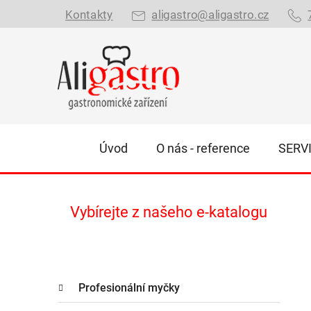
Přejít
Kontakty
aligastro@aligastro.cz
na
obsah
Úvod
O nás - reference
SERV
P
Vybírejte z našeho e-katalogu
o
s
t
K
r
Přeskočit
Profesionální myčky
a
kategorie
a
t