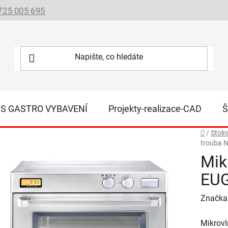
725 005 695
IS GASTRO VYBAVENÍ
Projekty-realizace-CAD
Š
Domů
/
Stoln
trouba 
Mik
EU
Značka
Mikrov