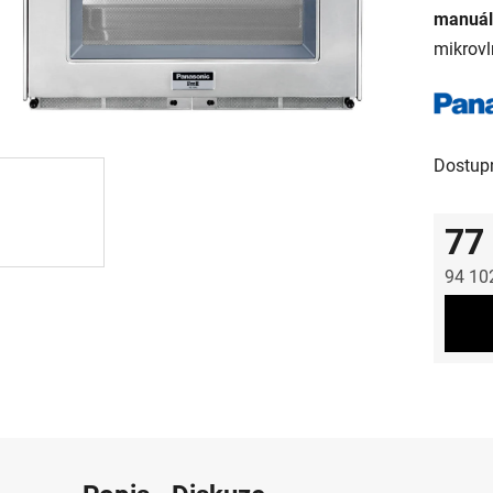
manuál
mikrovl
Dostup
77
94 10
Měrná