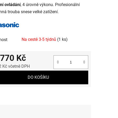
ní ovládání
, 4 úrovně výkonu. Profesionální
nná trouba snese velké zatížení.
Na cestě 3-5 týdnů
(1 ks)
nost
 770 Kč
2 Kč včetně DPH
 cena:
DO KOŠÍKU