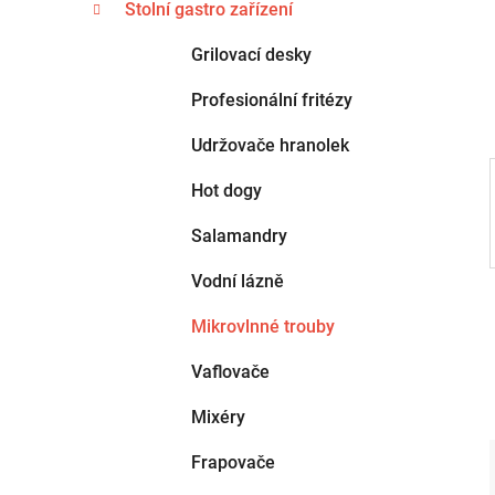
n
Stolní gastro zařízení
e
n
g
Grilovací desky
í
o
p
r
Profesionální fritézy
i
a
e
Udržovače hranolek
n
e
Hot dogy
l
Salamandry
Vodní lázně
Mikrovlnné trouby
Vaflovače
Mixéry
Frapovače