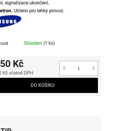
ní, signalizace ukončení,
etron.
Určeno pro lehký provoz.
Skladem
(1 ks)
nost
950 Kč
0 Kč včetně DPH
 cena:
DO KOŠÍKU
TIP