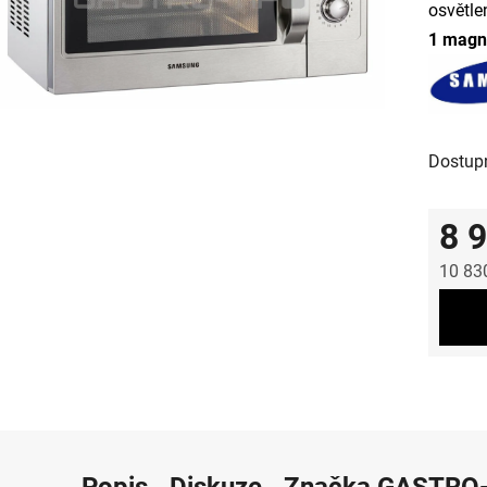
osvětle
1 magn
Dostup
8 
10 83
Měrná
Popis
Diskuze
Značka
GASTRO-