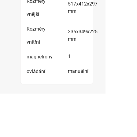
Rozměry
517x412x297
mm
vnější
Rozměry
336x349x225
mm
vnitřní
1
magnetrony
manuální
ovládání