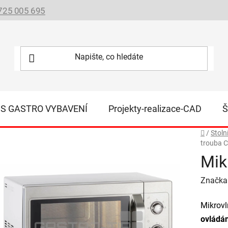
725 005 695
IS GASTRO VYBAVENÍ
Projekty-realizace-CAD
Š
Domů
/
Stoln
trouba 
Mik
Značka
Mikrov
ovládá