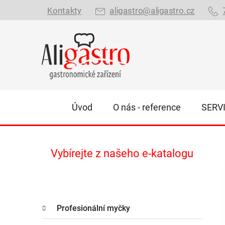
Přejít
Kontakty
aligastro@aligastro.cz
na
obsah
Úvod
O nás - reference
SERV
P
Vybírejte z našeho e-katalogu
o
s
t
K
r
Přeskočit
Profesionální myčky
a
kategorie
a
t