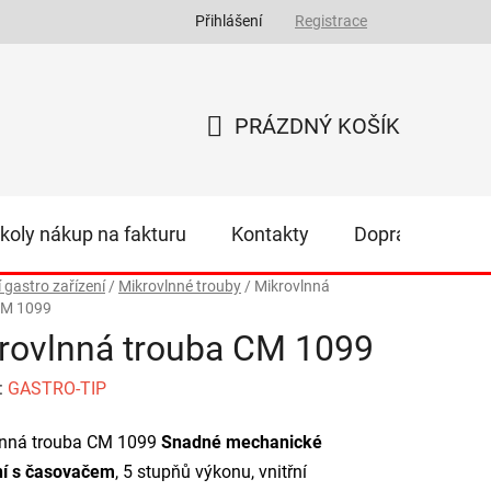
Přihlášení
Registrace
PRÁZDNÝ KOŠÍK
NÁKUPNÍ
KOŠÍK
koly nákup na fakturu
Kontakty
Doprava
Z
í gastro zařízení
/
Mikrovlnné trouby
/
Mikrovlnná
CM 1099
rovlnná trouba CM 1099
:
GASTRO-TIP
lnná trouba CM 1099
Snadné mechanické
ní s časovačem
, 5 stupňů výkonu, vnitřní