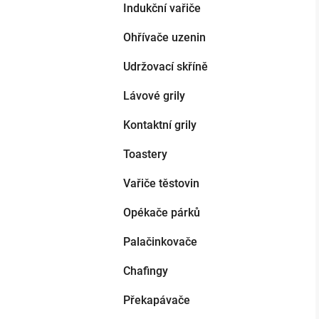
Indukční vařiče
Ohřívače uzenin
Udržovací skříně
Lávové grily
Kontaktní grily
Toastery
Vařiče těstovin
Opékače párků
Palačinkovače
Chafingy
Překapávače