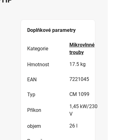
Doplňkové parametry
Mikrovlnné
Kategorie
trouby
17.5 kg
Hmotnost
7221045
EAN
CM 1099
Typ
1,45 kW/230
Příkon
V
26 l
objem