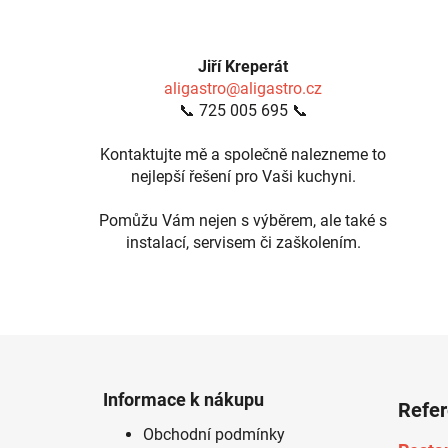
Jiří Kreperát
aligastro@aligastro.cz
📞 725 005 695 📞
Kontaktujte mě a společně nalezneme to
nejlepší řešení pro Vaši kuchyni.
Pomůžu Vám nejen s výběrem, ale také s
instalací, servisem či zaškolením.
Z
á
Informace k nákupu
Refe
p
Obchodní podmínky
a