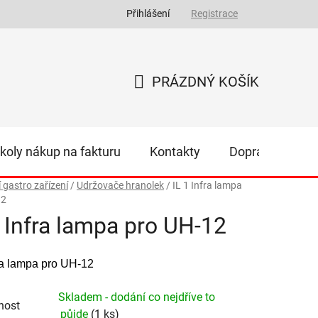
Přihlášení
Registrace
PRÁZDNÝ KOŠÍK
NÁKUPNÍ
KOŠÍK
koly nákup na fakturu
Kontakty
Doprava
Z
í gastro zařízení
/
Udržovače hranolek
/
IL 1 Infra lampa
12
1 Infra lampa pro UH-12
fra lampa pro UH-12
Skladem - dodání co nejdříve to
nost
půjde
(1 ks)