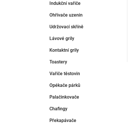
Indukční vařiče
Ohřívače uzenin
Udržovací skříně
Lávové grily
Kontaktní grily
Toastery
Vařiče těstovin
Opékače párků
Palačinkovače
Chafingy
Překapávače