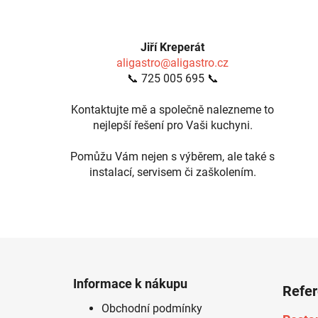
Jiří Kreperát
aligastro@aligastro.cz
📞 725 005 695 📞
Kontaktujte mě a společně nalezneme to
nejlepší řešení pro Vaši kuchyni.
Pomůžu Vám nejen s výběrem, ale také s
instalací, servisem či zaškolením.
Z
á
Informace k nákupu
Refe
p
Obchodní podmínky
a