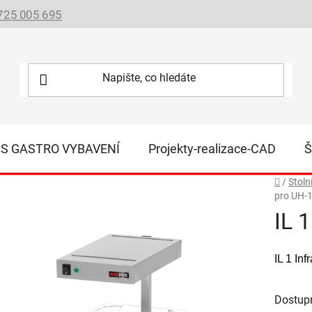
725 005 695
IS GASTRO VYBAVENÍ
Projekty-realizace-CAD
Š
Domů
/
Stoln
pro UH-
IL 
IL 1 In
Dostup