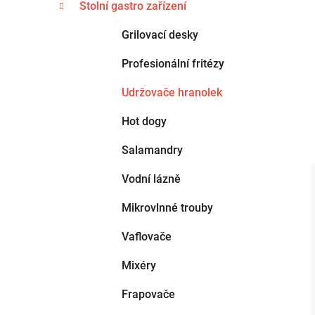
n
Stolní gastro zařízení
e
n
g
Grilovací desky
í
o
p
r
Profesionální fritézy
i
a
e
Udržovače hranolek
n
e
Hot dogy
l
Salamandry
Vodní lázně
Mikrovlnné trouby
Vaflovače
Mixéry
Frapovače