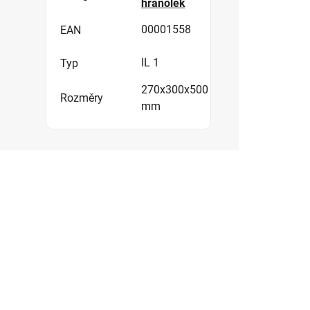
hranolek
00001558
EAN
IL 1
Typ
270x300x500
Rozměry
mm