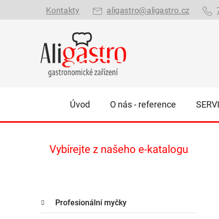
Přejít
Kontakty
aligastro@aligastro.cz
na
obsah
Úvod
O nás - reference
SERV
P
Vybírejte z našeho e-katalogu
o
s
t
K
r
Přeskočit
Profesionální myčky
a
kategorie
a
t