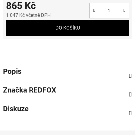
865 Kč
1 047 Kč včetně DPH
Měrná cena:
DO KOŠÍKU
Popis
Značka
REDFOX
Diskuze
Z