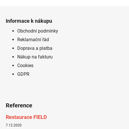
Z
á
Informace k nákupu
p
a
Obchodní podmínky
t
Reklamační řád
í
Doprava a platba
Nákup na fakturu
Cookies
GDPR
Reference
Restaurace FIELD
7.12.2020