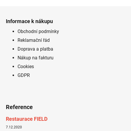
Z
á
Informace k nákupu
p
a
Obchodní podmínky
t
Reklamační řád
í
Doprava a platba
Nákup na fakturu
Cookies
GDPR
Reference
Restaurace FIELD
7.12.2020