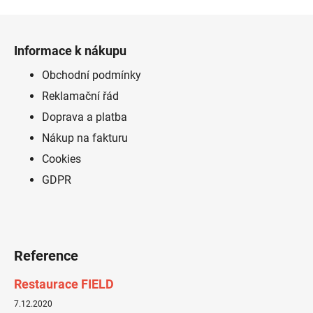
Z
á
Informace k nákupu
p
a
Obchodní podmínky
t
Reklamační řád
í
Doprava a platba
Nákup na fakturu
Cookies
GDPR
Reference
Restaurace FIELD
7.12.2020